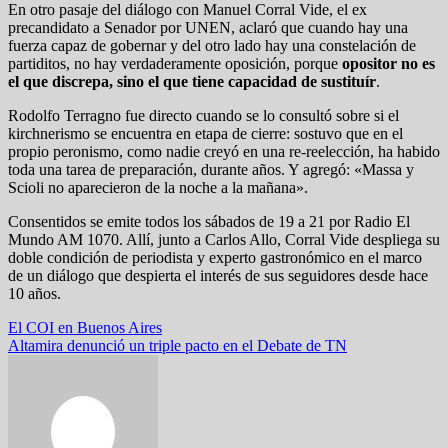
En otro pasaje del diálogo con Manuel Corral Vide, el ex
precandidato a Senador por UNEN, aclaró que cuando hay una
fuerza capaz de gobernar y del otro lado hay una constelación de
partiditos, no hay verdaderamente oposición, porque
opositor no es
el que discrepa, sino el que tiene capacidad de sustituír
.
Rodolfo Terragno fue directo cuando se lo consultó sobre si el
kirchnerismo se encuentra en etapa de cierre: sostuvo que en el
propio peronismo, como nadie creyó en una re-reelección, ha habido
toda una tarea de preparación, durante años. Y agregó: «Massa y
Scioli no aparecieron de la noche a la mañana».
Consentidos se emite todos los sábados de 19 a 21 por Radio El
Mundo AM 1070. Allí, junto a Carlos Allo, Corral Vide despliega su
doble condición de periodista y experto gastronómico en el marco
de un diálogo que despierta el interés de sus seguidores desde hace
10 años.
Navegación
El COI en Buenos Aires
Altamira denunció un triple pacto en el Debate de TN
de
entradas