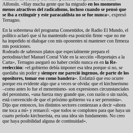
Alfonsín. «Hay mucha gente que ha migrado
en los momentos
menos atractivos del radicalismo, incluso cuando se pensó que
se iba a extinguir y este paracaidista no se fue nunca
«, expresó
Terragno.
En la sobremesa del programa Consentidos, de Radio El Mundo, el
político aclaró que sí ha mantenido esa posición firme «que no me
ha impedido ni dialogar con mis oponentes ni mantener con firmeza
mis posiciones.
Rodeado de sabrosos platos que especialmente prepara el
periodista/chef Manuel Corral Vide en la sección «Reportajes a la
Carta», Terragno aseguró no haber creído nunca en en
la Re-
reelección
: «el gobierno debía imponer esa idea porque si no, se
quedaba sin poder y
siempre me pareció ingenuo, de parte de los
opositores, tomar eso como bandera
«. Enfatizó que eso ocurre
porque era evidente algo que a veces se olvida: que el kirchnerismo
–como antes lo fue el menemismo- son expresiones circunstanciales
del peronismo, «una fuerza muy grande que, con razón o sin razón,
está convencido de que el próximo gobierno va a ser peronista».
Dijo que entonces, los distintos sectores comienzan a decir «ahora
me toca a mí» y remarcó: «que todos se comploten para que haya un
cuarto período kirchnerista, era una idea sin fundamento. No creo
que haya posibilidad alguna de continuidad».