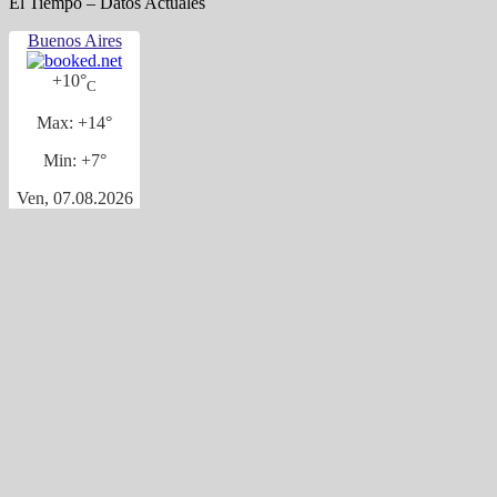
El Tiempo – Datos Actuales
Buenos Aires
+
10°
C
Max:
+
14°
Min:
+
7°
Ven, 07.08.2026