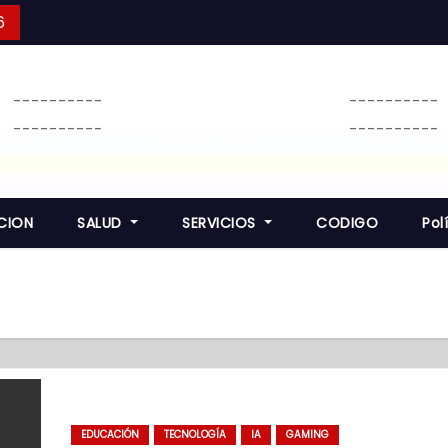
6
----------
----------
----------
----------
CION
SALUD
SERVICIOS
CODIGO
Pol
EDUCACIÓN
TECNOLOGÍA
IA
GAMING