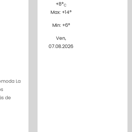
+
8°
C
Max:
+
14°
Min:
+
6°
Ven,
07.08.2026
cómoda La
os
ás de