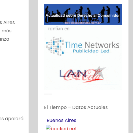
s Aires
a más
anza
——
El Tiempo – Datos Actuales
es apelará
Buenos Aires