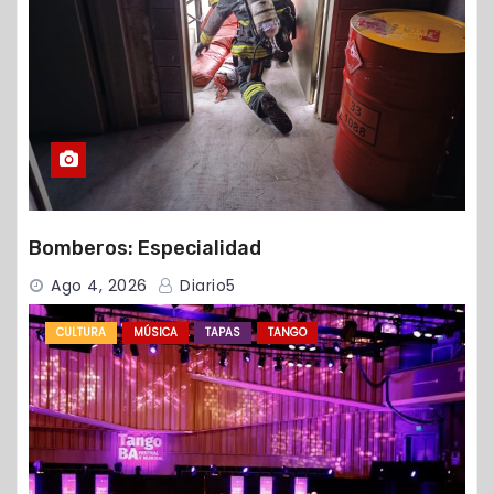
Bomberos: Especialidad
Ago 4, 2026
Diario5
CULTURA
MÚSICA
TAPAS
TANGO