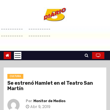
S
a
l
t
----------
----------
a
----------
----------
r
a
l
c
o
n
CULTURA
t
Se estrenó Hamlet en el Teatro San
e
Martín
n
i
Por
Monitor de Medios
d
Abr 9, 2019