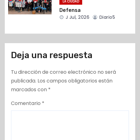
LA CIUDAD
s
Defensa
J Jul, 2026
Diario5
Deja una respuesta
Tu dirección de correo electrónico no será
publicada.
Los campos obligatorios están
marcados con
*
Comentario
*