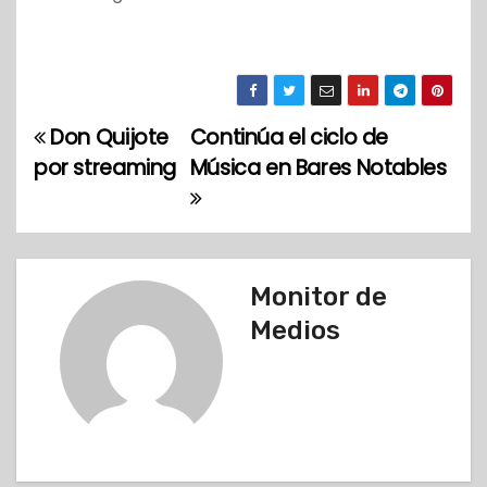
Don Quijote
Continúa el ciclo de
N
por streaming
Música en Bares Notables
a
v
e
Monitor de
g
Medios
a
c
i