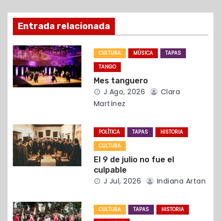
ó
Entrada relacionada
n
d
CULTURA
MÚSICA
TAPAS
TANGO
e
Mes tanguero
e
J Ago, 2026
Clara
Martínez
n
t
POLÍTICA
TAPAS
HISTORIA
CULTURA
r
El 9 de julio no fue el
culpable
a
J Jul, 2026
Indiana Artan
d
CULTURA
TAPAS
HISTORIA
a