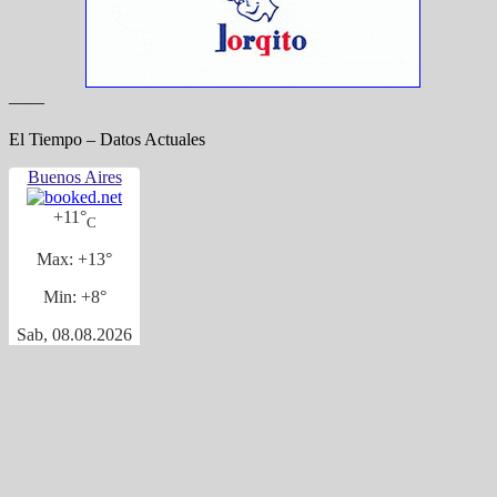
——
El Tiempo – Datos Actuales
Buenos Aires
+
11°
C
Max:
+
13°
Min:
+
8°
Sab, 08.08.2026