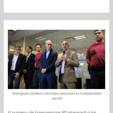
o
Rodriguez Larreta y Ocampo anuncian la multiplicidad
del 911
El numero de Emergencias 911 integrará a los