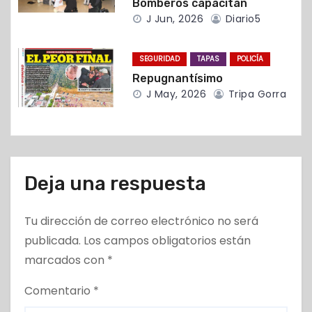
t
Bomberos capacitan
J Jun, 2026
Diario5
r
a
SEGURIDAD
TAPAS
POLICÍA
Repugnantísimo
d
J May, 2026
Tripa Gorra
a
s
Deja una respuesta
Tu dirección de correo electrónico no será
publicada.
Los campos obligatorios están
marcados con
*
Comentario
*