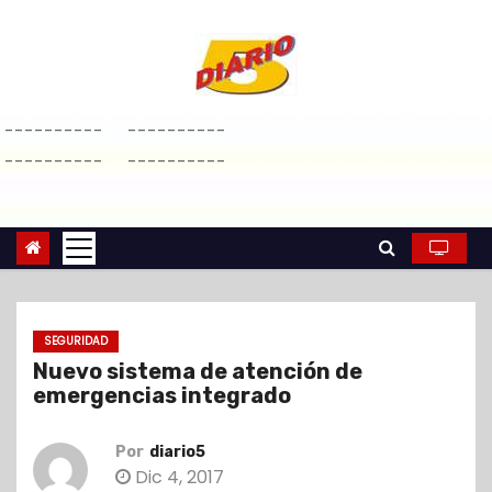
S
a
l
t
----------
----------
a
----------
----------
r
a
l
c
o
n
SEGURIDAD
t
Nuevo sistema de atención de
e
emergencias integrado
n
i
Por
diario5
d
Dic 4, 2017