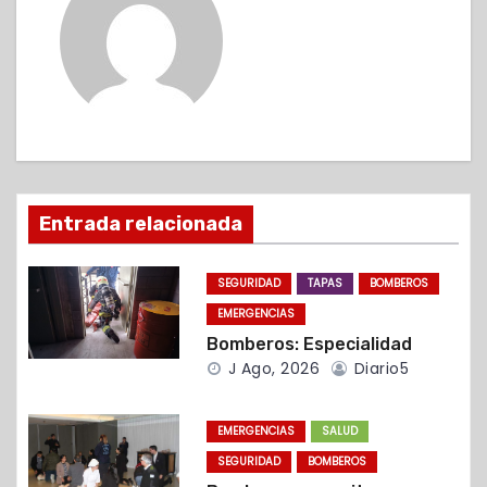
g
a
c
i
ó
Entrada relacionada
n
SEGURIDAD
TAPAS
BOMBEROS
d
EMERGENCIAS
Bomberos: Especialidad
e
J Ago, 2026
Diario5
e
EMERGENCIAS
SALUD
n
SEGURIDAD
BOMBEROS