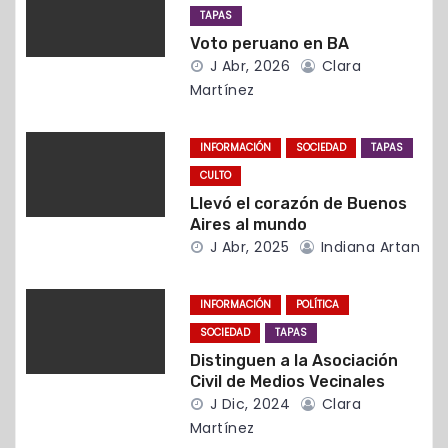
TAPAS
e
Voto peruano en BA
e
J Abr, 2026
Clara
Martínez
n
t
INFORMACIÓN
SOCIEDAD
TAPAS
CULTO
r
Llevó el corazón de Buenos
Aires al mundo
a
J Abr, 2025
Indiana Artan
d
INFORMACIÓN
POLÍTICA
a
SOCIEDAD
TAPAS
s
Distinguen a la Asociación
Civil de Medios Vecinales
J Dic, 2024
Clara
Martínez