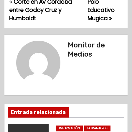
Corte en Av Córdoba
Polo
N
entre Godoy Cruz y
Educativo
a
Humboldt
Mugica
v
e
Monitor de
g
Medios
a
c
i
ó
Entrada relacionada
n
d
INFORMACIÓN
EXTRANJEROS