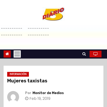
S
a
l
t
----------
----------
a
----------
----------
r
a
l
c
o
n
INFORMACIÓN
t
Mujeres taxistas
e
n
Por
Monitor de Medios
i
Feb 19, 2019
d