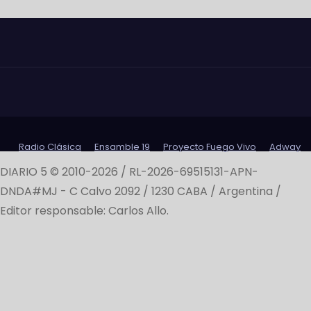
Radio Clásica
Ensamble 19
Proyecto Fuego Vivo
Adway
DIARIO 5 © 2010-2026 / RL-2026-69515131-APN-
DNDA#MJ -
C Calvo 2092 / 1230 CABA / Argentina /
Editor responsable: Carlos Allo.