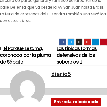
circuito de paseo general y turístico del área Sur de la
calle Defensa, que va desde la Av San Juan hasta Brasil.
La feria de artesanos del PL tendrá también una reválida
con estas obras.
El Parque Lezama,
Las típicas formas
N
coronado por la pluma
defensivas de los
a
de Sábato
soberbios
v
diario5
e
g
a
Entrada relacionada