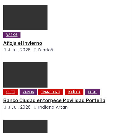
c
i
ó
VARIOS
n
Afloja el invierno
J Jul, 2026
Diario5
d
e
e
n
SUBTE
VARIOS
TRANSPORTE
POLÍTICA
TAPAS
Banco Ciudad entorpece Movilidad Porteña
t
J Jul, 2026
Indiana Artan
r
a