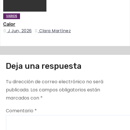
d
VARIOS
a
Calor
s
J Jun, 2026
Clara Martínez
Deja una respuesta
Tu dirección de correo electrónico no será
publicada.
Los campos obligatorios están
marcados con
*
Comentario
*