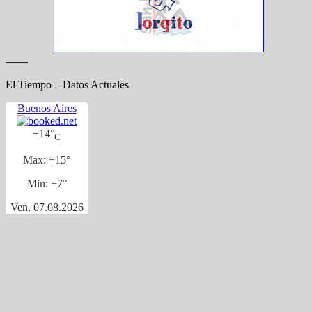
——
El Tiempo – Datos Actuales
Buenos Aires
+
14°
C
Max:
+
15°
Min:
+
7°
Ven, 07.08.2026