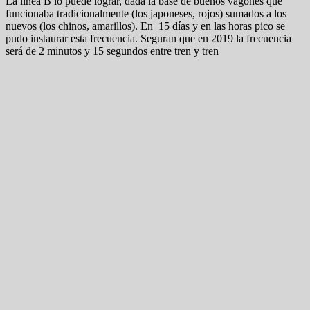
La línea B lo puede lograr, dada la base de buenos vagones que
funcionaba tradicionalmente (los japoneses, rojos) sumados a los
nuevos (los chinos, amarillos). En 15 días y en las horas pico se
pudo instaurar esta frecuencia. Seguran que en 2019 la frecuencia
será de 2 minutos y 15 segundos entre tren y tren