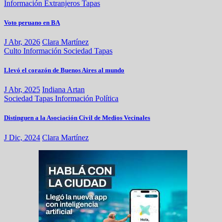
Información
Extranjeros
Tapas
Voto peruano en BA
J Abr, 2026
Clara Martínez
Culto
Información
Sociedad
Tapas
Llevó el corazón de Buenos Aires al mundo
J Abr, 2025
Indiana Artan
Sociedad
Tapas
Información
Política
Distinguen a la Asociación Civil de Medios Vecinales
J Dic, 2024
Clara Martínez