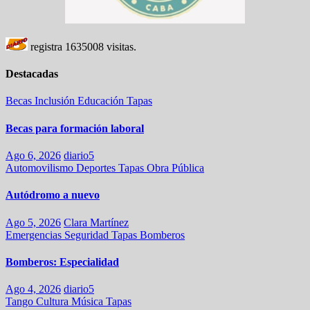
registra
1635008
visitas.
Destacadas
Becas
Inclusión
Educación
Tapas
Becas para formación laboral
Ago 6, 2026
diario5
Automovilismo
Deportes
Tapas
Obra Pública
Autódromo a nuevo
Ago 5, 2026
Clara Martínez
Emergencias
Seguridad
Tapas
Bomberos
Bomberos: Especialidad
Ago 4, 2026
diario5
Tango
Cultura
Música
Tapas