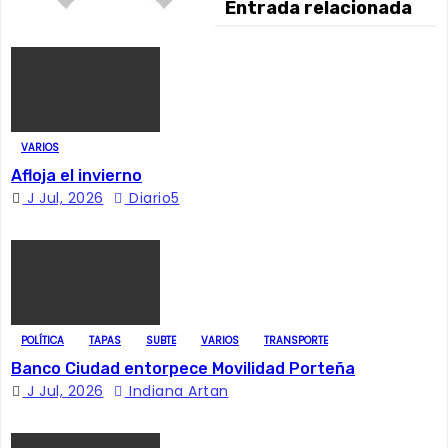
Entrada relacionada
a
c
i
ó
VARIOS
Afloja el invierno
n
J Jul, 2026
Diario5
d
e
e
POLÍTICA
TAPAS
SUBTE
VARIOS
TRANSPORTE
n
Banco Ciudad entorpece Movilidad Porteña
J Jul, 2026
Indiana Artan
t