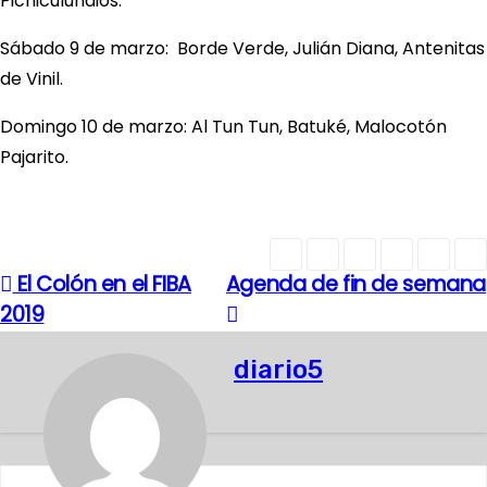
Pichiculundios.
Sábado 9 de marzo: Borde Verde, Julián Diana, Antenitas
de Vinil.
Domingo 10 de marzo: Al Tun Tun, Batuké, Malocotón
Pajarito.
El Colón en el FIBA
Agenda de fin de semana
N
2019
a
diario5
v
e
g