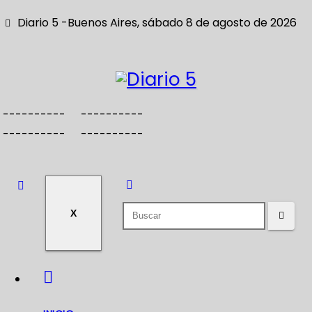
S
Diario 5 -Buenos Aires, sábado 8 de agosto de 2026
a
l
t
a
r
----------
----------
a
----------
----------
l
c
o
n
X
t
e
n
i
d