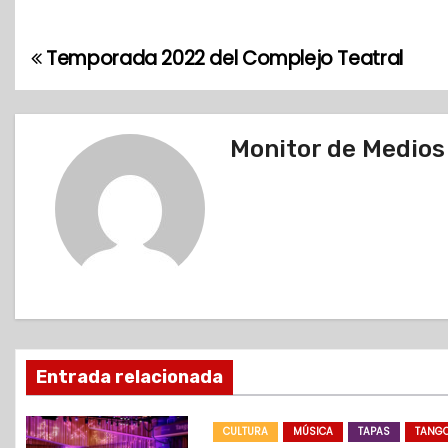
Temporada 2022 del Complejo Teatral
N
a
v
Monitor de Medios
e
g
a
c
i
Entrada relacionada
ó
CULTURA
MÚSICA
TAPAS
TANG
n