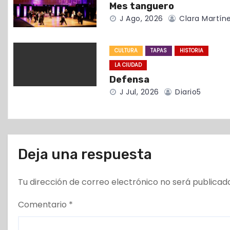
Mes tanguero
d
J Ago, 2026
Clara Martín
e
CULTURA
TAPAS
HISTORIA
e
LA CIUDAD
Defensa
n
J Jul, 2026
Diario5
t
r
a
Deja una respuesta
d
Tu dirección de correo electrónico no será publicad
a
Comentario
*
s