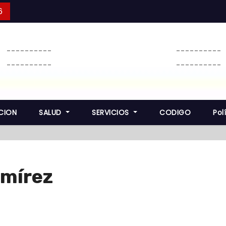
6
----------
----------
----------
----------
CION
SALUD
SERVICIOS
CODIGO
Pol
amírez