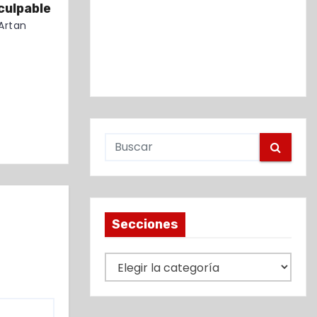
 culpable
Artan
Secciones
S
e
c