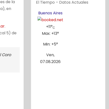
es de la
El Tiempo – Datos Actuales
a), en
Buenos Aires
.ar
.
+
11°
C
cal 5) de
Max:
+
13°
Min:
+
5°
l Coro
Ven,
07.08.2026