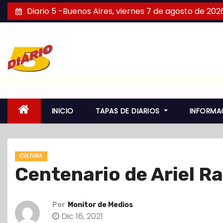
S
Diario 5 -Buenos Aires, viernes 7 de agosto de 202
a
l
t
a
r
a
l
INICIO
TAPAS DE DIARIOS
INFORMA
c
o
n
CULTURA
t
Centenario de Ariel R
e
n
i
Por
Monitor de Medios
d
Dic 16, 2021