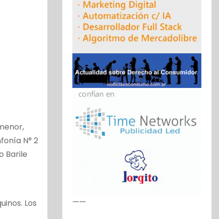
 menor,
nfonía N° 2
o Barile
——
uinos. Los