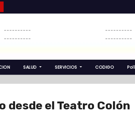
----------
----------
----------
----------
CION
SALUD
SERVICIOS
CODIGO
Pol
o desde el Teatro Colón