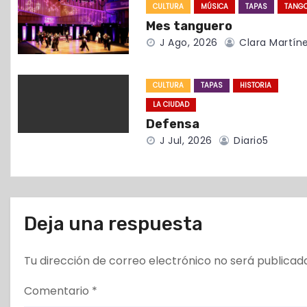
CULTURA
MÚSICA
TAPAS
TANG
n
Mes tanguero
d
J Ago, 2026
Clara Martín
e
CULTURA
TAPAS
HISTORIA
e
LA CIUDAD
Defensa
n
J Jul, 2026
Diario5
t
r
a
Deja una respuesta
d
Tu dirección de correo electrónico no será publicad
a
Comentario
*
s