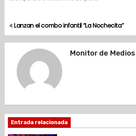
Lanzan el combo infantil “La Nochecita”
N
a
v
Monitor de Medios
e
g
a
c
i
Entrada relacionada
ó