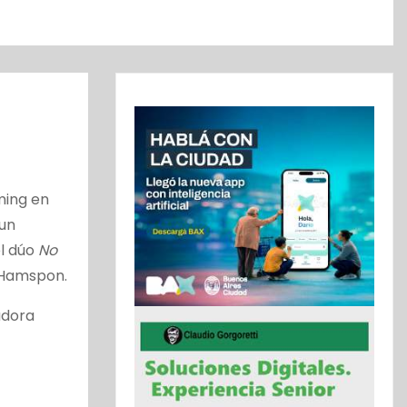
ming en
 un
el dúo
No
s Hamspon.
adora