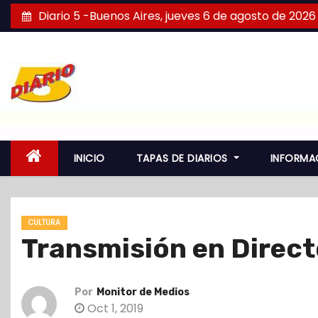
S
Diario 5 -Buenos Aires, jueves 6 de agosto de 2026
a
l
t
a
r
a
l
INICIO
TAPAS DE DIARIOS
INFORMA
c
o
n
CULTURA
t
Transmisión en Direct
e
n
i
Por
Monitor de Medios
d
Oct 1, 2019