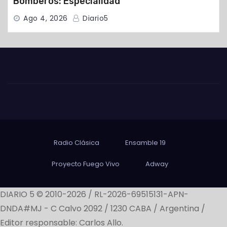
Bomberos: Especialidad
Ago 4, 2026
Diario5
Radio Clásica
Ensamble 19
Proyecto Fuego Vivo
Adway
DIARIO 5 © 2010-2026 / RL-2026-69515131-APN-
DNDA#MJ -
C Calvo 2092 / 1230 CABA / Argentina /
Editor responsable: Carlos Allo.