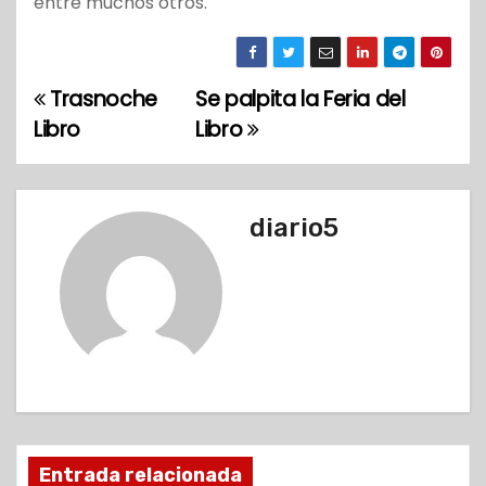
entre muchos otros.
Trasnoche
Se palpita la Feria del
N
Libro
Libro
a
v
diario5
e
g
a
c
i
ó
Entrada relacionada