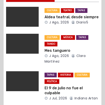
n
CULTURA
TEATRO
TAPAS
d
Aldea teatral, desde siempre
J Ago, 2026
Diario5
e
e
CULTURA
MÚSICA
TAPAS
n
TANGO
Mes tanguero
t
J Ago, 2026
Clara
Martínez
r
a
TAPAS
HISTORIA
CULTURA
POLÍTICA
d
El 9 de julio no fue el
culpable
a
J Jul, 2026
Indiana Artan