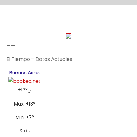
——
El Tiempo – Datos Actuales
Buenos Aires
+
12°
C
Max:
+
13°
Min:
+
7°
Sab,