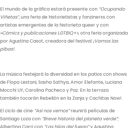
El mundo de la gráfica estará presente con
“Ocupando
Viñetas”
, una feria de historietistas y fanzinerxs con
artistas emergentes de la historieta queer y con
«Cómics y publicaciones LGTBIQ+»
, otra feria organizada
por Agustina Casot, creadora del festival
¡Vamos las
pibas!
.
La música festejará la diversidad en los patios con shows
de Flopa Lestani, Sasha Sathya, Amor Elefante, Luciana
Mocchi UY, Carolina Pacheco y Paz. En la terraza
también tocarán Rebelión en la Zanja y Cachitas Now!.
El ciclo de cine
“Así nos vemos”
reunirá películas de
Santiago Loza con
“Breve historia del planeta verde”
;
Albertina Carri con
“Las hijas del fuego”
y Agustina