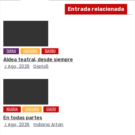
c
Entrada relacionada
i
ó
n
TAPAS
CULTURA
TEATRO
d
Aldea teatral, desde siempre
J Ago, 2026
Diario5
e
e
n
t
IGLESIA
CULTURA
CULTO
En todas partes
r
J Ago, 2026
Indiana Artan