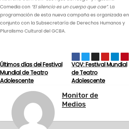
Comedia con
“El silencio es un cuerpo que cae”
. La
programación de esta nueva campaña es organizada en
conjunto con la Subsecretaría de Derechos Humanos y
Pluralismo Cultural del GCBA.
Últimos días del Festival
VQV: Festival Mundial
N
Mundial de Teatro
de Teatro
a
Adolescente
Adolescente
v
Monitor de
e
Medios
g
a