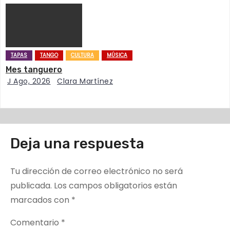
a
d
a
TAPAS
TANGO
CULTURA
MÚSICA
s
Mes tanguero
J Ago, 2026
Clara Martínez
Deja una respuesta
Tu dirección de correo electrónico no será
publicada.
Los campos obligatorios están
marcados con
*
Comentario
*