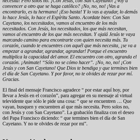
necesita! Pero solos no. ¡Con Jesús, con San Cayetano! ¿Voy a
convencer a otro que se haga católico? ¡No, no, no! ¡Vas a
encontrarlo, es tu hermano! ¡Eso basta! Y lo vas a ayudar, lo demás
lo hace Jesús, lo hace el Espíritu Santo. Acordate bien: Con San
Cayetano, los necesitados, vamos al encuentro de los más
necesitados. Con Jesús, los necesitados, los que más necesitan,
vamos al encuentro de los que más necesitan. Y ojalá Jesús te vaya
marcando camino para encontrarte con quien necesita más. Tu
corazón, cuando te encuentres con aquél que más necesita, ¡se va a
empezar a agrandar, agrandar, agrandar! Porque el encuentro
multiplica la capacidad del amor. El encuentro con otro, agranda el
corazón. ¡Animate! “Sólo no se cómo hacer”. ¡No, no, no! ¡Con
Jesús y con San Cayetano! Que Dios te bendiga y que termines bien
el día de San Cayetano. Y por favor, no te olvides de rezar por mí.
Gracias.
El final del mensaje Francisco agradece “ por estar aquí hoy, por
llevar a Jesús en el corazón”, para agregar en su mensaje al virtual
televidente que sólo le pide una cosa: “ que se encuentren … Que
vayan, busquen y encuentren al que más necesita. Pero solos no,
con Jesús y con San Cayetano”. La grabación finaliza con el deseo
del Papa Francisco diciendo: “ que termines bien el día de San
Cayetano. Y no te olvides de rezar por mi”.