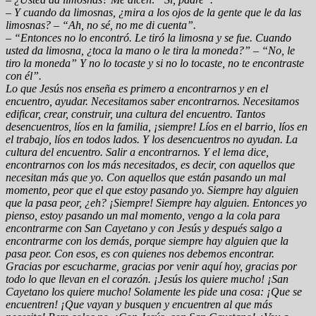
– Y cuando da limosnas, ¿mira a los ojos de la gente que le da las
limosnas? – “Ah, no sé, no me di cuenta”.
– “Entonces no lo encontró. Le tiró la limosna y se fue. Cuando
usted da limosna, ¿toca la mano o le tira la moneda?” – “No, le
tiro la moneda” Y no lo tocaste y si no lo tocaste, no te encontraste
con él”.
Lo que Jesús nos enseña es primero a encontrarnos y en el
encuentro, ayudar. Necesitamos saber encontrarnos. Necesitamos
edificar, crear, construir, una cultura del encuentro. Tantos
desencuentros, líos en la familia, ¡siempre! Líos en el barrio, líos en
el trabajo, líos en todos lados. Y los desencuentros no ayudan. La
cultura del encuentro. Salir a encontrarnos. Y el lema dice,
encontrarnos con los más necesitados, es decir, con aquellos que
necesitan más que yo. Con aquellos que están pasando un mal
momento, peor que el que estoy pasando yo. Siempre hay alguien
que la pasa peor, ¿eh? ¡Siempre! Siempre hay alguien. Entonces yo
pienso, estoy pasando un mal momento, vengo a la cola para
encontrarme con San Cayetano y con Jesús y después salgo a
encontrarme con los demás, porque siempre hay alguien que la
pasa peor. Con esos, es con quienes nos debemos encontrar.
Gracias por escucharme, gracias por venir aquí hoy, gracias por
todo lo que llevan en el corazón. ¡Jesús los quiere mucho! ¡San
Cayetano los quiere mucho! Solamente les pide una cosa: ¡Que se
encuentren! ¡Que vayan y busquen y encuentren al que más