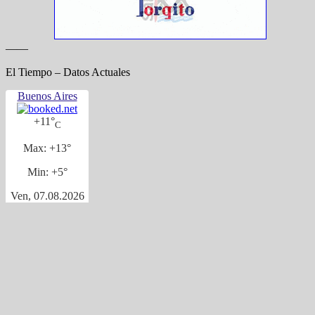
——
El Tiempo – Datos Actuales
Buenos Aires
+
11°
C
Max:
+
13°
Min:
+
5°
Ven, 07.08.2026