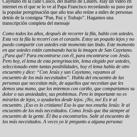
Cayetano en la calle Cusco, del Barrio de Liniers. Hay un video en
internet en el que se lo ve al Papa Francisco recordando su paso por
la popular peregrinación que año tras año reúne a miles de personas
detrás de la consigna “Pan, Paz y Trabajo”. Hagamos una
transcripción completa del mensaje
Como todos los años, después de recorrer la fila, hablo con ustedes.
Esta vez la fila la recorrí con el corazón. Estoy un poquito lejos y no
puedo compartir con ustedes este momento tan lindo. Este momento
en que ustedes están caminando hacia la imagen de San Cayetano.
¿Para qué? Para encontrarse con él, para encontrarse con Jesús.
Pero hoy, el lema de esta peregrinación, lema elegido por ustedes,
seleccionado entre tantas posibilidades, hoy el lema habla de otro
encuentro y dice: “Con Jesús y san Cayetano, vayamos al
encuentro de los más necesitados”. Habla del encuentro de las
personas que necesitan más, de aquellos que necesitan que les
demos una mano, que los miremos con cariño, que compartamos su
dolor o sus ansiedades, sus problemas. Pero lo importante no es
mirarlos de lejos, o ayudarlos desde lejos. ¡No, no! Es ir al
encuentro. ¡Eso es lo cristiano! Eso lo que nos enseña Jesús: Ir al
encuentro de los más necesitados. Como Jesús que iba siempre al
encuentro de la gente. Él iba a encontrarlos. Salir al encuentro de
los más necesitados. A veces yo le pregunto a alguna persona: