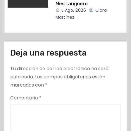
Mes tanguero
d
J Ago, 2026
Clara
Martínez
a
s
Deja una respuesta
Tu dirección de correo electrónico no será
publicada.
Los campos obligatorios están
marcados con
*
Comentario
*