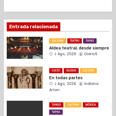
c
i
ó
Entrada relacionada
n
CULTURA
TEATRO
TAPAS
d
Aldea teatral, desde siempre
J Ago, 2026
Diario5
e
e
CULTO
IGLESIA
CULTURA
n
En todas partes
J Ago, 2026
Indiana
t
Artan
r
TANGO
CULTURA
MÚSICA
a
TAPAS