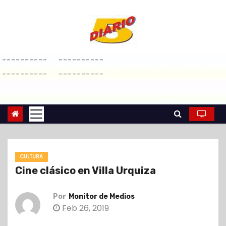
S
a
l
t
----------
----------
a
----------
----------
r
a
l
c
o
n
CULTURA
t
Cine clásico en Villa Urquiza
e
n
Por
Monitor de Medios
i
Feb 26, 2019
d