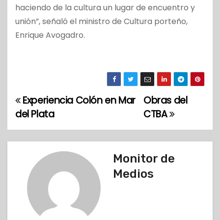
haciendo de la cultura un lugar de encuentro y
unión”, señaló el ministro de Cultura porteño,
Enrique Avogadro.
Experiencia Colón en Mar
Obras del
N
del Plata
CTBA
a
v
Monitor de
e
Medios
g
a