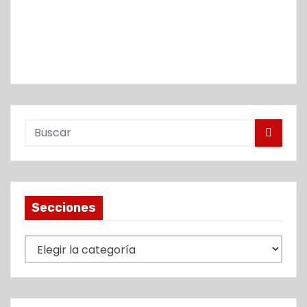
Secciones
S
e
c
c