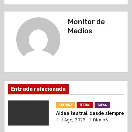
e
g
Monitor de
a
Medios
c
i
ó
n
d
Entrada relacionada
e
CULTURA
TEATRO
TAPAS
e
Aldea teatral, desde siempre
J Ago, 2026
Diario5
n