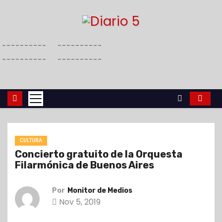
S
a
l
----------
----------
t
----------
----------
a
r
a
l
c
o
CULTURA
n
Concierto gratuito de la Orquesta
t
Filarmónica de Buenos Aires
e
n
Por
Monitor de Medios
i
Nov 5, 2019
d