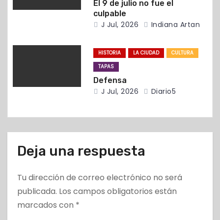
a
El 9 de julio no fue el
culpable
d
J Jul, 2026
Indiana Artan
a
HISTORIA
LA CIUDAD
CULTURA
s
TAPAS
Defensa
J Jul, 2026
Diario5
Deja una respuesta
Tu dirección de correo electrónico no será
publicada.
Los campos obligatorios están
marcados con
*