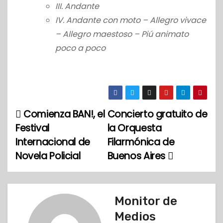
III. Andante
IV. Andante con moto – Allegro vivace
– Allegro maestoso – Piú animato
poco a poco
Comienza BAN!, el
Concierto gratuito de
N
Festival
la Orquesta
a
Internacional de
Filarmónica de
Novela Policial
Buenos Aires
v
e
g
Monitor de
Medios
a