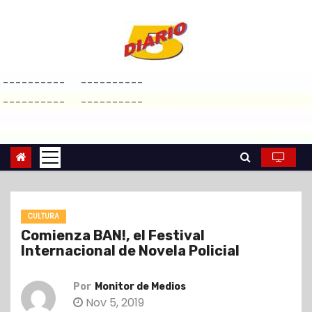
S
a
l
t
----------
----------
a
----------
----------
r
a
l
c
o
n
CULTURA
t
Comienza BAN!, el Festival
e
Internacional de Novela Policial
n
i
Por
Monitor de Medios
d
Nov 5, 2019