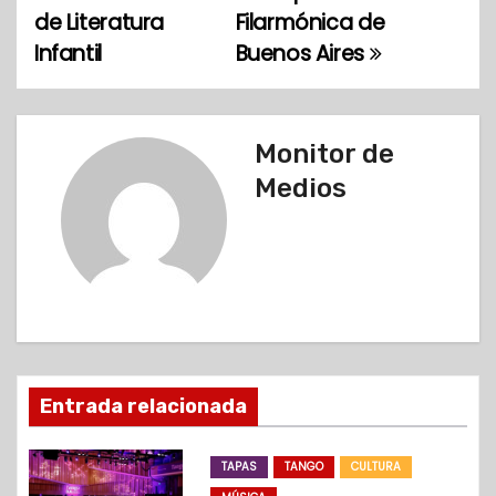
a
de Literatura
Filarmónica de
Infantil
Buenos Aires
v
e
g
Monitor de
Medios
a
c
i
ó
n
Entrada relacionada
d
TAPAS
TANGO
CULTURA
e