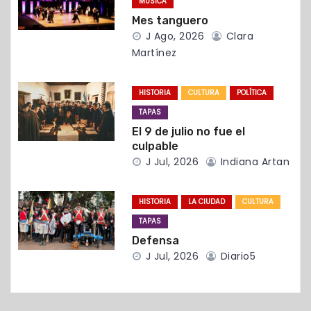
MÚSICA
e
Mes tanguero
J Ago, 2026
Clara
n
Martínez
t
HISTORIA
CULTURA
POLÍTICA
r
TAPAS
a
El 9 de julio no fue el
culpable
d
J Jul, 2026
Indiana Artan
a
HISTORIA
LA CIUDAD
CULTURA
s
TAPAS
Defensa
J Jul, 2026
Diario5