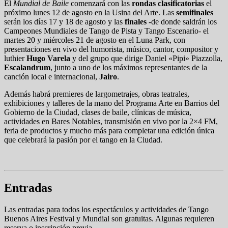
El
Mundial de Baile
comenzará con las
rondas clasificatorias
el
próximo lunes 12 de agosto en la Usina del Arte. Las
semifinales
serán los días 17 y 18 de agosto y las
finales
-de donde saldrán los
Campeones Mundiales de Tango de Pista y Tango Escenario- el
martes 20 y miércoles 21 de agosto en el Luna Park, con
presentaciones en vivo del humorista, músico, cantor, compositor y
luthier
Hugo Varela
y del grupo que dirige Daniel «Pipi» Piazzolla,
Escalandrum
, junto a uno de los máximos representantes de la
canción local e internacional,
Jairo
.
Además habrá premieres de largometrajes, obras teatrales,
exhibiciones y talleres de la mano del Programa Arte en Barrios del
Gobierno de la Ciudad, clases de baile, clínicas de música,
actividades en Bares Notables, transmisión en vivo por la 2×4 FM,
feria de productos y mucho más para completar una edición única
que celebrará la pasión por el tango en la Ciudad.
Entradas
Las entradas para todos los espectáculos y actividades de Tango
Buenos Aires Festival y Mundial son gratuitas. Algunas requieren
reserva o inscripción previa.