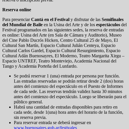
Reserva online
Para presenciar
Cantá en el Festival
y disfrutar de las
Semifinales
del Mundial de Baile
en la Usina del Arte y de los
espectáculos
del
Festival programados en las siguientes sedes, la reserva de entradas
es online: Usina del Arte (en Sala de Cámara y Auditorio), Museo
del Cine Pablo Ducrós Hicken, Centro Cultural 25 de Mayo, El
Cultural San Martín, Espacio Cultural Julián Centeya, Espacio
Cultural Carlos Gardel, Espacio Cultural Resurgimiento, Espacio
Cultural Adán Buenosayres, El Moderno, Teatro Margarita Xirgu –
Espacio UNTREF, Teatro Monteviejo, Academia Nacional del
Tango y Academia Porteña del Lunfardo.
Se podrá reservar 1 (una) entrada por persona por función.
Las entradas reservadas se podrán retirar desde 2 (dos) horas
antes del comienzo del espectáculo en el Puesto de Informes
de cada sede. Las reservas tendrán validez hasta 30 minutos
antes del comienzo del espectáculo. Luego se liberarán para el
público general.
Habrá una cantidad de entradas disponibles para retiro en
cada sede, desde 1(una) hora antes del horario de la función,
sin reserva previa.
Para reservar entrada se deberá ingresar en
www.buenosaires.gob.ar/festivales