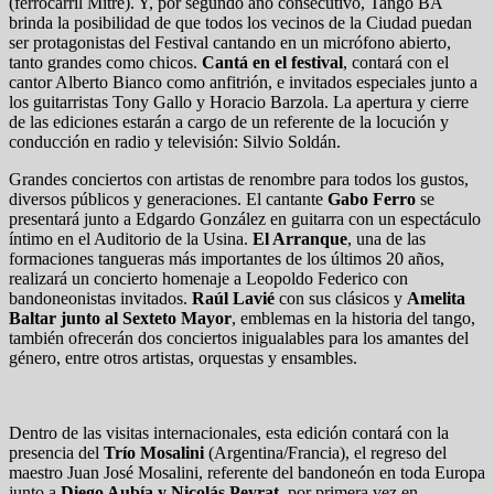
(ferrocarril Mitre). Y, por segundo año consecutivo, Tango BA
brinda la posibilidad de que todos los vecinos de la Ciudad puedan
ser protagonistas del Festival cantando en un micrófono abierto,
tanto grandes como chicos.
Cantá en el festival
, contará con el
cantor Alberto Bianco como anfitrión, e invitados especiales junto a
los guitarristas Tony Gallo y Horacio Barzola. La apertura y cierre
de las ediciones estarán a cargo de un referente de la locución y
conducción en radio y televisión: Silvio Soldán.
Grandes conciertos con artistas de renombre para todos los gustos,
diversos públicos y generaciones. El cantante
Gabo Ferro
se
presentará junto a Edgardo González en guitarra con un espectáculo
íntimo en el Auditorio de la Usina.
El Arranque
, una de las
formaciones tangueras más importantes de los últimos 20 años,
realizará un concierto homenaje a Leopoldo Federico con
bandoneonistas invitados.
Raúl Lavié
con sus clásicos y
Amelita
Baltar junto al Sexteto Mayor
, emblemas en la historia del tango,
también ofrecerán dos conciertos inigualables para los amantes del
género, entre otros artistas, orquestas y ensambles.
Dentro de las visitas internacionales, esta edición contará con la
presencia del
Trío Mosalini
(Argentina/Francia), el regreso del
maestro Juan José Mosalini, referente del bandoneón en toda Europa
junto a
Diego Aubía y Nicolás Peyrat
, por primera vez en