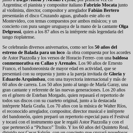
Argentina; el pianista y compositor italiano
Fabrizio Mocata
junto
al violinista, director, compositor y arreglador
Fabián Bertero
presentarán el disco Cruzando aguas, grabado este año en
Montevideo, con temas compuestos por ambos músicos; y un
concierto con pura sangre uruguaya de la mano de la cantante
Olga
Delgrossi
, quien a los 87 años es la intérprete más legendaria del
tango rioplatense.
Se celebrarán diversos aniversarios, como ser los
50 años del
estreno de Balada para un loco
-la obra compuesta por los acordes
de Astor Piazzolla y los versos de Horacio Ferrer- con una
baldosa
conmemorativa en Callao y Arenales
. Los 90 años de Ernesto
Franco, el bandoneonista de mayor edad en actividad, que se
presentará con su orquesta y junto a la pareja invitada de
Gloria y
Eduardo Arquimbau
, con una trayectoria internacional y más de
60 años de carrera. Los 50 años junto al tango de María Garay, una
gran cantante y referente de las nuevas generaciones. Los 20 años
en el género de Esteban Morgado, quien repasará el repertorio de
todos sus discos con su cuarteto original, junto a la destacada
intérprete María Graña. Los 70 años con la música de Walter Ríos,
el reconocido arreglador, compositor, director musical e intérprete
del bandoneón, quien preparó un repertorio especial para el Festival
y tocará con el instrumento que le regaló Astor Piazzolla y con el
que perteneció a “Pichuco” Troilo. Y los 60 años del Quinteto Real,
dirigido por Cesar Salgán, con un concierto que cruzará novedosos