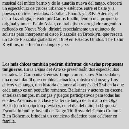
musical del mítico barrio y de la guardia nueva del tango, ofrecerá
un espectáculo de cruces urbanos y estéticos entre el baile y la
poesía, con tres invitados: Dakillah, Pharuk y T&K. Además, el
ciclo Jazzología, creado por Carlos Inzillo, tendrá una propuesta
original y única. Pablo Aslan, contrabajista y arreglador argentino
radicado en Nueva York, dirigirá especialmente un quinteto de
solistas para interpretar el disco Piazzolla en Brooklyn, que rescata
un LP de Piazzolla grabado en 1959 en Estados Unidos: The Latin
Rhythms, una fusión de tango y jazz.
Los
más chicos también podrán disfrutar de varias propuestas
tangueras
. En la Usina del Arte se presentarán dos espectáculos
teatrales: la Compañía Génesis Tango con su show Abrazadabra,
una obra infantil que combina actuación, música y danza; y Los
chicos y el tango, una historia de amor al compás del 2×4 en la que
cada tango es un pequeño romance. Bailarines y actores en escena
entrelazan tangos, milongas y juegos participativos para todas las
edades. Además, una clase y taller de tango de la mano de Olga
Besio (con inscripción previa) y, en el día del niño, la Orquesta
Escuela Infantil y Juvenil de Tango Tití Rossi del Centro Cultural
Bien Bohemio, brindará un concierto didáctico para celebrar en
familia.