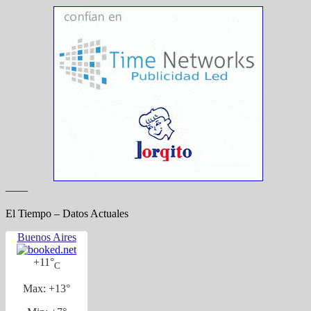
——
El Tiempo – Datos Actuales
Buenos Aires
+
11°
C
Max:
+
13°