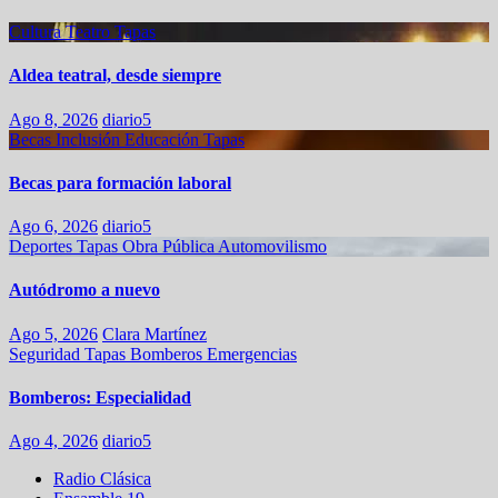
Cultura
Teatro
Tapas
Aldea teatral, desde siempre
Ago 8, 2026
diario5
Becas
Inclusión
Educación
Tapas
Becas para formación laboral
Ago 6, 2026
diario5
Deportes
Tapas
Obra Pública
Automovilismo
Autódromo a nuevo
Ago 5, 2026
Clara Martínez
Seguridad
Tapas
Bomberos
Emergencias
Bomberos: Especialidad
Ago 4, 2026
diario5
Radio Clásica