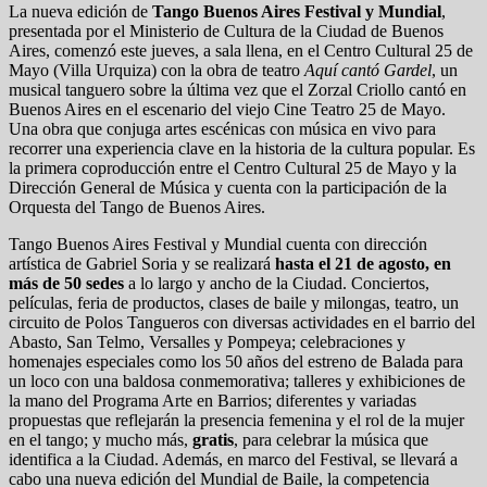
La nueva edición de
Tango Buenos Aires Festival y Mundial
,
presentada por el Ministerio de Cultura de la Ciudad de Buenos
Aires, comenzó este jueves, a sala llena, en el Centro Cultural 25 de
Mayo (Villa Urquiza) con la obra de teatro
Aquí cantó Gardel
, un
musical tanguero sobre la última vez que el Zorzal Criollo cantó en
Buenos Aires en el escenario del viejo Cine Teatro 25 de Mayo.
Una obra que conjuga artes escénicas con música en vivo para
recorrer una experiencia clave en la historia de la cultura popular. Es
la primera coproducción entre el Centro Cultural 25 de Mayo y la
Dirección General de Música y cuenta con la participación de la
Orquesta del Tango de Buenos Aires.
Tango Buenos Aires Festival y Mundial cuenta con dirección
artística de Gabriel Soria y se realizará
hasta el 21 de agosto, en
más de 50 sedes
a lo largo y ancho de la Ciudad. Conciertos,
películas, feria de productos, clases de baile y milongas, teatro, un
circuito de Polos Tangueros con diversas actividades en el barrio del
Abasto, San Telmo, Versalles y Pompeya; celebraciones y
homenajes especiales como los 50 años del estreno de Balada para
un loco con una baldosa conmemorativa; talleres y exhibiciones de
la mano del Programa Arte en Barrios; diferentes y variadas
propuestas que reflejarán la presencia femenina y el rol de la mujer
en el tango; y mucho más,
gratis
, para celebrar la música que
identifica a la Ciudad. Además, en marco del Festival, se llevará a
cabo una nueva edición del Mundial de Baile, la competencia