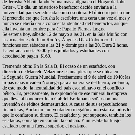
de Jerusha Abbott, la «huérfana más antigua en el Hogar de John
Grier». Un día, un misterioso benefactor decide enviarla a la
universidad para ser educada como escritora. El único requisito que
él pretendía era que Jerusha le escribiera una carta una vez al mes y
nunca se debería dar a conocer la identidad del benefactor, así que
ella inventa un nombre para él: Papaíto Piernas largas.
Se estrena hoy, sábado 12 de mayo a las 21, en la Sala Muiño con
las acuaciones de Juan Rodó y Ángeles Díaz Colodrero. La
funciones son sábados a las 21 y domingos a las 20. Dura 2 horas.
La entrada cuesta $200 y los jubilados y estudiantes con
acreditación pagan $160.
Tremenda obra: En la Sala B, El ocaso de un estafador, con
dirección de Marcelo Velázquez es una pieza que se ubica en
la Segunda Guerra Mundial. Precisamente el 9 de abril de 1940: las
tropas nazis invaden Noruega para apoderarse del hierro, violando,
de este modo, la neutralidad del país escandinavo en el conflicto
bélico. Es, precisamente, la explotación de ese mineral la empresa
que lleva al banquero Juan Gabriel Borkman a soñar con una
inversión de réditos desmesurados. A causa de sus especulaciones
financieras, Borkman –un verdadero megalómano- estafa a todos los
que le confiaron su dinero. El estafador y, por supuesto, también los
estafados, con algo en común: la codicia. Y un estafador luego
estafado por una fuerza superior, el nazismo.