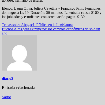
tío José, hermano de Esther.
Elenco: Laura Oliva, Julieta Cayetina y Francisco Prim. Funciones:
domingos a las 19. Duración: 50 minutos. La entrada cuesta $160 y
los jubilados y estudiantes con acreditación pagan $130.
Navegación
Temas sobre Abogacía Pública en la Legislatura
Buenos Aires para extranjeros: los cambios económicos de sólo un
de
año
entradas
diario5
Entrada relacionada
Varios