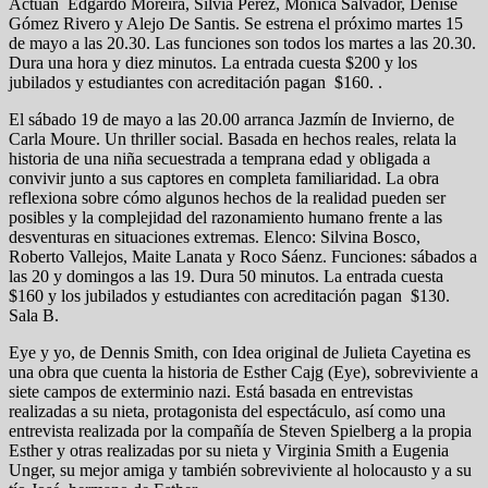
Actúan Edgardo Moreira, Silvia Pérez, Mónica Salvador, Denise
Gómez Rivero y Alejo De Santis. Se estrena el próximo martes 15
de mayo a las 20.30. Las funciones son todos los martes a las 20.30.
Dura una hora y diez minutos. La entrada cuesta $200 y los
jubilados y estudiantes con acreditación pagan $160. .
El sábado 19 de mayo a las 20.00 arranca Jazmín de Invierno, de
Carla Moure. Un thriller social. Basada en hechos reales, relata la
historia de una niña secuestrada a temprana edad y obligada a
convivir junto a sus captores en completa familiaridad. La obra
reflexiona sobre cómo algunos hechos de la realidad pueden ser
posibles y la complejidad del razonamiento humano frente a las
desventuras en situaciones extremas. Elenco: Silvina Bosco,
Roberto Vallejos, Maite Lanata y Roco Sáenz. Funciones: sábados a
las 20 y domingos a las 19. Dura 50 minutos. La entrada cuesta
$160 y los jubilados y estudiantes con acreditación pagan $130.
Sala B.
Eye y yo, de Dennis Smith, con Idea original de Julieta Cayetina es
una obra que cuenta la historia de Esther Cajg (Eye), sobreviviente a
siete campos de exterminio nazi. Está basada en entrevistas
realizadas a su nieta, protagonista del espectáculo, así como una
entrevista realizada por la compañía de Steven Spielberg a la propia
Esther y otras realizadas por su nieta y Virginia Smith a Eugenia
Unger, su mejor amiga y también sobreviviente al holocausto y a su