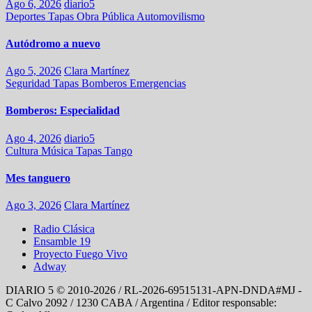
Ago 6, 2026
diario5
Deportes
Tapas
Obra Pública
Automovilismo
Autódromo a nuevo
Ago 5, 2026
Clara Martínez
Seguridad
Tapas
Bomberos
Emergencias
Bomberos: Especialidad
Ago 4, 2026
diario5
Cultura
Música
Tapas
Tango
Mes tanguero
Ago 3, 2026
Clara Martínez
Radio Clásica
Ensamble 19
Proyecto Fuego Vivo
Adway
DIARIO 5 © 2010-2026 / RL-2026-69515131-APN-DNDA#MJ -
C Calvo 2092 / 1230 CABA / Argentina / Editor responsable: