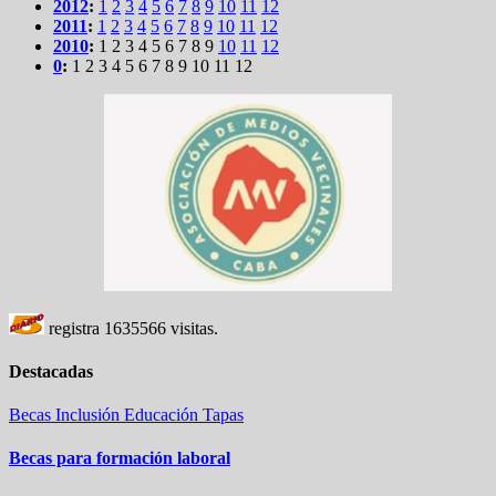
2012
:
1
2
3
4
5
6
7
8
9
10
11
12
2011
:
1
2
3
4
5
6
7
8
9
10
11
12
2010
:
1
2
3
4
5
6
7
8
9
10
11
12
0
:
1
2
3
4
5
6
7
8
9
10
11
12
registra
1635566
visitas.
Destacadas
Becas
Inclusión
Educación
Tapas
Becas para formación laboral