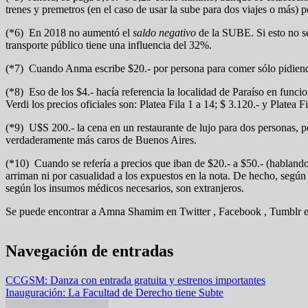
trenes y premetros (en el caso de usar la sube para dos viajes o más) po
(*6) En 2018 no aumentó el
saldo negativo
de la SUBE. Si esto no 
transporte público tiene una influencia del 32%.
(*7) Cuando Anma escribe $20.- por persona para comer sólo pidiendo
(*8) Eso de los $4.- hacía referencia la localidad de Paraíso en func
Verdi los precios oficiales son: Platea Fila 1 a 14; $ 3.120.- y Platea F
(*9) U$S 200.- la cena en un restaurante de lujo para dos personas, 
verdaderamente más caros de Buenos Aires.
(*10) Cuando se refería a precios que iban de $20.- a $50.- (hablando
arriman ni por casualidad a los expuestos en la nota. De hecho, segú
según los insumos médicos necesarios, son extranjeros.
Se puede encontrar a Amna Shamim en Twitter , Facebook , Tumblr e
Navegación de entradas
CCGSM: Danza con entrada gratuita y estrenos importantes
Inauguración: La Facultad de Derecho tiene Subte