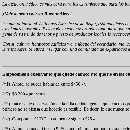
La atención médica es más cara para los extranjeros que para los lo
¿Vale la pena vivir en Buenos Aires?
En una palabra: sí. A Buenos Aires le cuesta llegar, está muy lejos 
excelentes lugareños. Es lo suficientemente grande como para que no 
gente de su tienda de vinos y puesto de productos locales lo reconoc
Con su cultura, hermosos edificios y el enfoque del vecindario, me 
Buenos Aires. Si busca un lugar con una comunidad de expatriados dece
Empecemos a observar lo que quedó caduco y lo que no en las 
(*1) Ahora, se puede hablar de entre $450.- y
(*2) $3.200.- por semana.
(*3) Interesante observación de la falta de inteligencia que tenemos p
primero no se piensa que hacerlo es posible. Es decir, lo que nunca s
(*4) Comprar la SUBE no aumentó: sigue a $25.-
(*5) Ahora, se paga 9,00.- o 9,25 como mínimo, aunque se estableció e