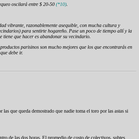
equeo oscilará entre $ 20-50
(*10)
.
iudad vibrante, razonablemente asequible, con mucha cultura y
cindarios) para sentirte hogareño. Pase un poco de tiempo allí y la
ue tiene que hacer es abandonar su vecindario.
s productos parisinos son mucho mejores que los que encontrarás en
que debe ir.
or las que queda demostrado que nadie toma el toro por las astas si
tro de las dos horas. El promedio de costo de colectivos, subtes