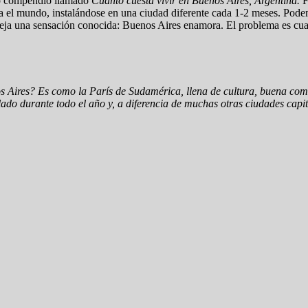
ño compendio llamado
Cuánto cuesta vivir en Buenos Aires, Argentina.
F
a el mundo, instalándose en una ciudad diferente cada 1-2 meses. Pod
o, deja una sensación conocida: Buenos Aires enamora. El problema es 
s Aires? Es como la París de Sudamérica, llena de cultura, buena comi
lado durante todo el año y, a diferencia de muchas otras ciudades capit