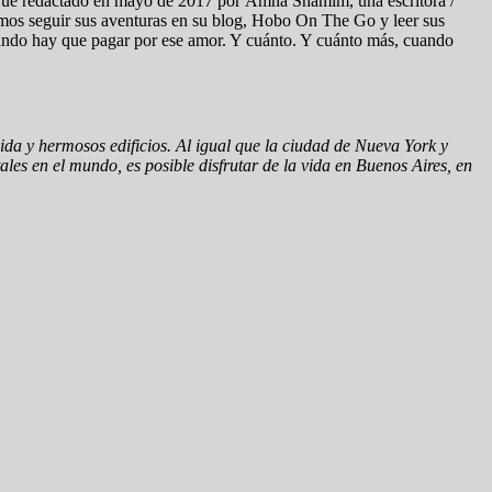
ue redactado en mayo de 2017 por Amna Shamim, una escritora /
emos seguir sus aventuras en su blog, Hobo On The Go y leer sus
cuando hay que pagar por ese amor. Y cuánto. Y cuánto más, cuando
da y hermosos edificios. Al igual que la ciudad de Nueva York y
ales en el mundo, es posible disfrutar de la vida en Buenos Aires, en