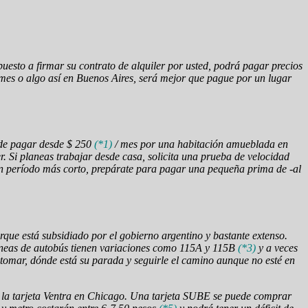
esto a firmar su contrato de alquiler por usted, podrá pagar precios
n mes o algo así en Buenos Aires, será mejor que pague por un lugar
uede pagar desde $ 250
(*1)
/ mes por una habitación amueblada en
. Si planeas trabajar desde casa, solicita una prueba de velocidad
 un período más corto, prepárate para pagar una pequeña prima de -al
que está subsidiado por el gobierno argentino y bastante extenso.
 líneas de autobús tienen variaciones como 115A y 115B
(*3)
y a veces
tomar, dónde está su parada y seguirle el camino aunque no esté en
o la tarjeta Ventra en Chicago. Una tarjeta SUBE se puede comprar