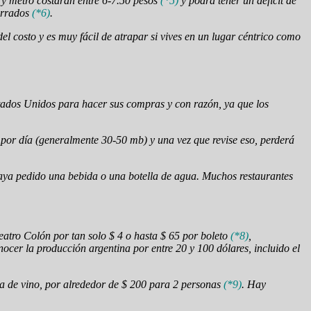
 y metro costarán entre 6-7.50 pesos
(*5)
y podrá tener un déficit de
cerrados
(*6)
.
el costo y es muy fácil de atrapar si vives en un lugar céntrico como
stados Unidos para hacer sus compras y con razón, ya que los
 por día (generalmente 30-50 mb) y una vez que revise eso, perderá
ya pedido una bebida o una botella de agua. Muchos restaurantes
eatro Colón por tan solo $ 4 o hasta $ 65 por boleto
(*8)
,
ocer la producción argentina por entre 20 y 100 dólares, incluido el
la de vino, por alrededor de $ 200 para 2 personas
(*9)
. Hay