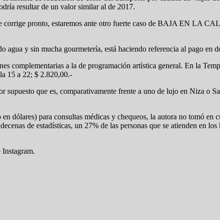
dría resultar de un valor similar al de 2017.
se corrige pronto, estaremos ante otro fuerte caso de BAJA EN L
 agua y sin mucha gourmetería, está haciendo referencia al pago en d
iones complementarias a la de programación artística general. En la Te
ila 15 a 22; $ 2.820,00.-
por supuesto que es, comparativamente frente a uno de lujo en Niza o S
 en dólares) para consultas médicas y chequeos, la autora no tomó en cu
n decenas de estadísticas, un 27% de las personas que se atienden en lo
 Instagram.