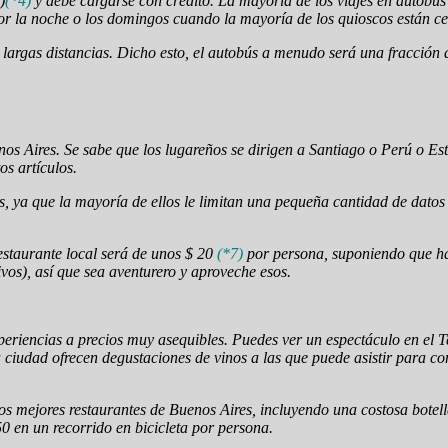
)
(*4)
y debe cargarse con crédito. La mayoría de los viajes en autobús
 por la noche o los domingos cuando la mayoría de los quioscos están 
a largas distancias. Dicho esto, el autobús a menudo será una fracción d
os Aires. Se sabe que los lugareños se dirigen a Santiago o Perú o E
os artículos.
s, ya que la mayoría de ellos le limitan una pequeña cantidad de datos
estaurante local será de unos $ 20
(*7)
por persona, suponiendo que ha
os), así que sea aventurero y aproveche esos.
eriencias a precios muy asequibles. Puedes ver un espectáculo en el T
ciudad ofrecen degustaciones de vinos a las que puede asistir para con
s mejores restaurantes de Buenos Aires, incluyendo una costosa botel
50 en un recorrido en bicicleta por persona.