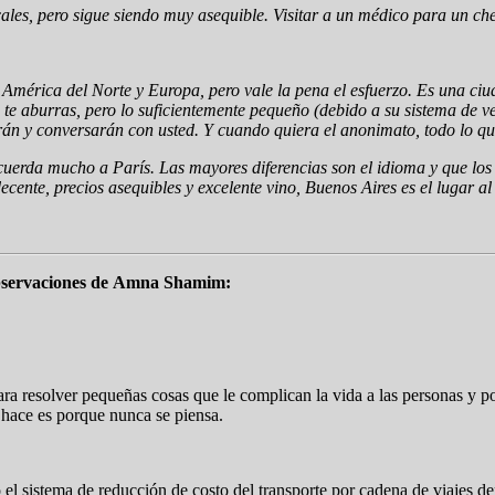
cales, pero sigue siendo muy asequible. Visitar a un médico para un ch
de América del Norte y Europa, pero vale la pena el esfuerzo. Es una c
te aburras, pero lo suficientemente pequeño (debido a su sistema de ve
erán y conversarán con usted. Y cuando quiera el anonimato, todo lo q
recuerda mucho a París. Las mayores diferencias son el idioma y que lo
nte, precios asequibles y excelente vino, Buenos Aires es el lugar al 
observaciones de Amna Shamim:
ara resolver pequeñas cosas que le complican la vida a las personas y p
e hace es porque nunca se piensa.
l sistema de reducción de costo del transporte por cadena de viajes den