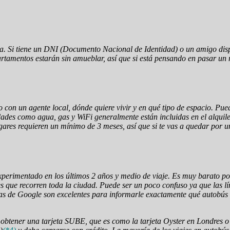
va. Si tiene un DNI (Documento Nacional de Identidad) o un amigo dispu
apartamentos estarán sin amueblar, así que si está pensando en pasar u
o con un agente local, dónde quiere vivir y en qué tipo de espacio. P
ades como agua, gas y WiFi generalmente están incluidas en el alquiler
ugares requieren un mínimo de 3 meses, así que si te vas a quedar por
xperimentado en los últimos 2 años y medio de viaje. Es muy barato por
ses que recorren toda la ciudad. Puede ser un poco confuso ya que las
pas de Google son excelentes para informarle exactamente qué autobús 
 obtener una tarjeta SUBE, que es como la tarjeta Oyster en Londres 