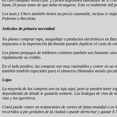
en casi cualquier kiosco por 25 pesos argentinos (alrededor de $ 1.60
hasta 20 pesos antes de que deba recargarse. Esto es realmente útil
Los taxis y Ubers también tienen un precio razonable, incluso si viaj
Palermo o Recoleta.
Artículos de primera necesidad
No planee comprar ropa, maquillaje o productos electrónicos en Buen
impuestos a la importación fácilmente pueden duplicar el costo de est
Los planes prepagos de teléfonos celulares también son bastante caro
rápidamente su crédito.
En el lado positivo, las compras son muy razonables y comer en un r
también tendrán especiales para el almuerzo (llamados menús ejecutiv
Lujos
La mayoría de las compras son un lujo aquí, pero se pueden tener exp
dependiendo de dónde te gustaría sentarte. Las bodegas de vino de la 
vino y los aperitivos.
Usted puede comer en restaurantes de carnes de fama mundial o en lo
recorridos a pie gratuitos de la ciudad o puede derrochar y gastar $ 