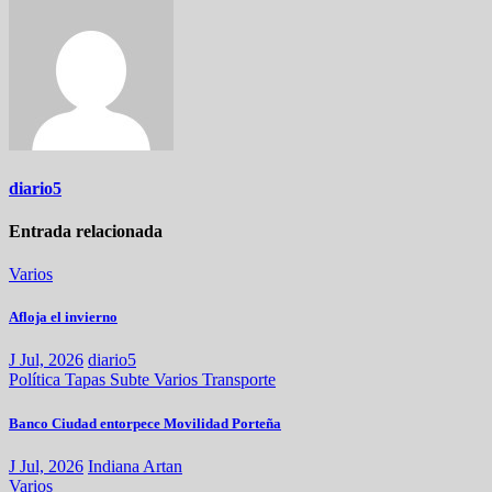
diario5
Entrada relacionada
Varios
Afloja el invierno
J Jul, 2026
diario5
Política
Tapas
Subte
Varios
Transporte
Banco Ciudad entorpece Movilidad Porteña
J Jul, 2026
Indiana Artan
Varios