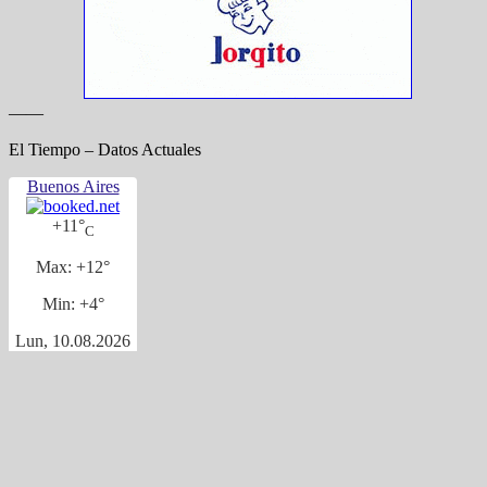
——
El Tiempo – Datos Actuales
Buenos Aires
+
11°
C
Max:
+
12°
Min:
+
4°
Lun, 10.08.2026