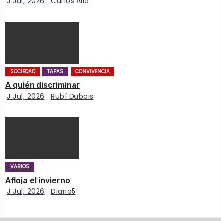
n
J Jul, 2026
Carlos Allo
d
e
e
SOCIEDAD
TAPAS
CONVIVENCIA
n
A quién discriminar
J Jul, 2026
Rubí Dubois
t
r
a
d
VARIOS
Afloja el invierno
a
J Jul, 2026
Diario5
s