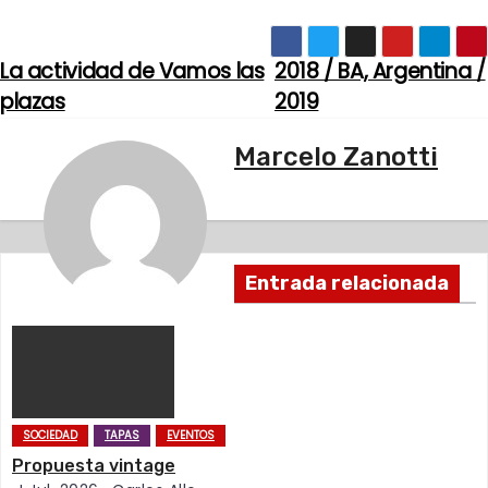
La actividad de Vamos las
2018 / BA, Argentina /
N
plazas
2019
a
Marcelo Zanotti
v
e
g
Entrada relacionada
a
c
i
ó
SOCIEDAD
TAPAS
EVENTOS
Propuesta vintage