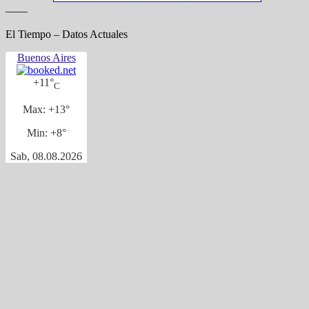
——
El Tiempo – Datos Actuales
Buenos Aires
+
11°
C
Max:
+
13°
Min:
+
8°
Sab, 08.08.2026