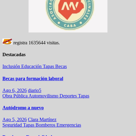
registra
1635644
visitas.
Destacadas
Inclusión
Educación
Tapas
Becas
Becas para formación laboral
Ago 6, 2026
diario5
Obra Pública
Automovilismo
Deportes
Tapas
Autódromo a nuevo
Ago 5, 2026
Clara Martínez
Seguridad
Tapas
Bomberos
Emergencias