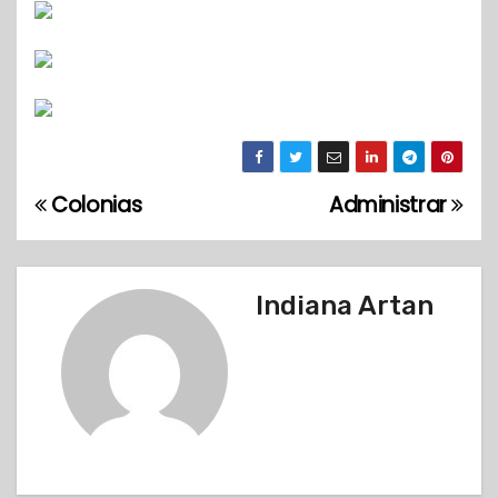
Colonias
Administrar
N
a
v
Indiana Artan
e
g
a
c