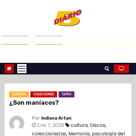
S
a
l
t
----------
----------
a
----------
----------
r
a
l
c
o
n
CULTURA
COLECCIONES
TAPAS
t
¿Son maníacos?
e
n
Por
Indiana Artan
i
Ene 7, 2026
cultura
,
Discos
,
d
coleccionistas
,
Memoria
,
psicología del