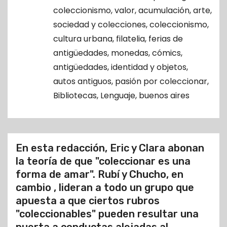
o
coleccionismo
,
valor
,
acumulación
,
arte
,
sociedad y colecciones
,
coleccionismo
,
cultura urbana
,
filatelia
,
ferias de
antigüedades
,
monedas
,
cómics
,
antigüedades
,
identidad y objetos
,
autos antiguos
,
pasión por coleccionar
,
Bibliotecas
,
Lenguaje
,
buenos aires
En esta redacción, Eric y Clara abonan
la teoría de que "coleccionar es una
forma de amar". Rubí y Chucho, en
cambio , lideran a todo un grupo que
apuesta a que ciertos rubros
"coleccionables" pueden resultar una
puerta a conductas alejadas al