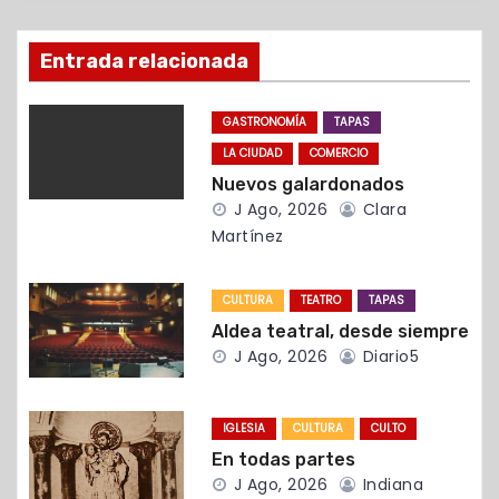
i
Entrada relacionada
ó
GASTRONOMÍA
TAPAS
n
LA CIUDAD
COMERCIO
d
Nuevos galardonados
J Ago, 2026
Clara
e
Martínez
e
CULTURA
TEATRO
TAPAS
n
Aldea teatral, desde siempre
J Ago, 2026
Diario5
t
r
IGLESIA
CULTURA
CULTO
a
En todas partes
J Ago, 2026
Indiana