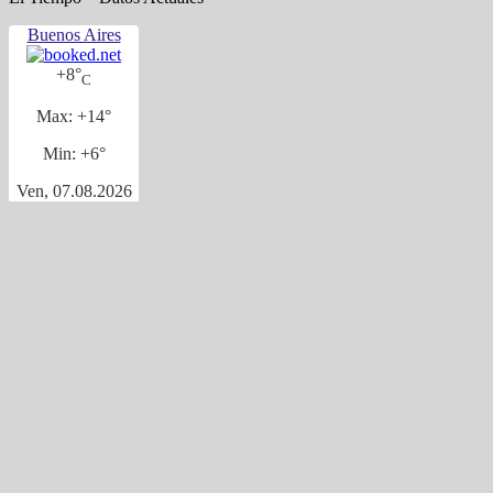
Buenos Aires
+
8°
C
Max:
+
14°
Min:
+
6°
Ven, 07.08.2026