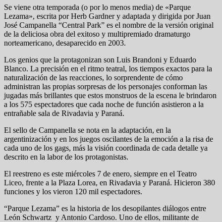
Se viene otra temporada (o por lo menos media) de «Parque
Lezama», escrita por Herb Gardner y adaptada y dirigida por Juan
José Campanella “Central Park” es el nombre de la versión original
de la deliciosa obra del exitoso y multipremiado dramaturgo
norteamericano, desaparecido en 2003.
Los genios que la protagonizan son Luis Brandoni y Eduardo
Blanco. La precisión en el ritmo teatral, los tiempos exactos para la
naturalización de las reacciones, lo sorprendente de cómo
administran las propias sorpresas de los personajes conforman las
jugadas más brillantes que estos monstruos de la escena le brindaron
a los 575 espectadores que cada noche de función asistieron a la
entrañable sala de Rivadavia y Paraná.
El sello de Campanella se nota en la adaptación, en la
argentinización y en los juegos oscilantes de la emoción a la risa de
cada uno de los gags, más la visión coordinada de cada detalle ya
descrito en la labor de los protagonistas.
El reestreno es este miércoles 7 de enero, siempre en el Teatro
Liceo, frente a la Plaza Lorea, en Rivadavia y Paraná. Hicieron 380
funciones y los vieron 120 mil espectadores.
“Parque Lezama” es la historia de los desopilantes diálogos entre
León Schwartz y Antonio Cardoso. Uno de ellos, militante de