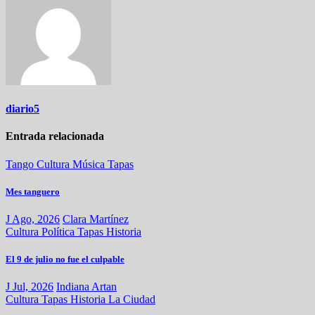
diario5
Entrada relacionada
Tango
Cultura
Música
Tapas
Mes tanguero
J Ago, 2026
Clara Martínez
Cultura
Política
Tapas
Historia
El 9 de julio no fue el culpable
J Jul, 2026
Indiana Artan
Cultura
Tapas
Historia
La Ciudad