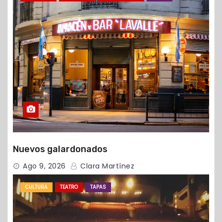
Nuevos galardonados
Ago 9, 2026
Clara Martínez
CULTURA
TEATRO
TAPAS