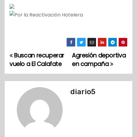
Buscan recuperar
Agresión deportiva
N
vuelo a El Calafate
en campaña
a
v
diario5
e
g
a
c