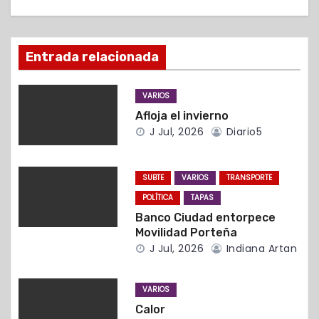
i
ó
Entrada relacionada
n
VARIOS
d
Afloja el invierno
J Jul, 2026
Diario5
e
e
SUBTE
VARIOS
TRANSPORTE
n
POLÍTICA
TAPAS
Banco Ciudad entorpece
t
Movilidad Porteña
J Jul, 2026
Indiana Artan
r
a
VARIOS
Calor