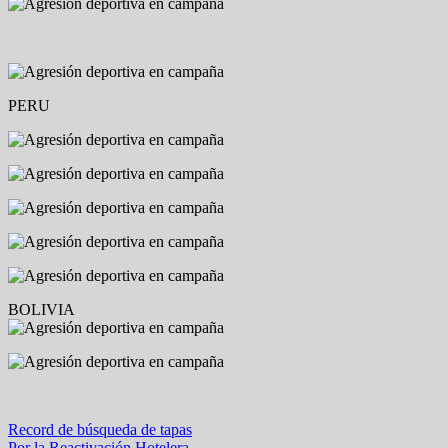
PERU
BOLIVIA
Navegación
Record de búsqueda de tapas
Por la Reactivación Hotelera