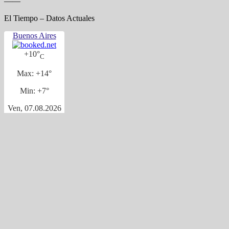
——
El Tiempo – Datos Actuales
Buenos Aires
+
10°
C
Max:
+
14°
Min:
+
7°
Ven, 07.08.2026