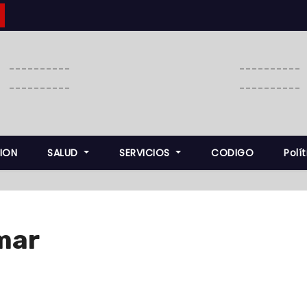
----------
----------
----------
----------
ION
SALUD
SERVICIOS
CODIGO
Polí
mar