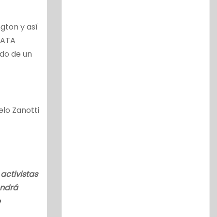
gton y así
MATA
do de un
lo Zanotti
activistas
endrá
e