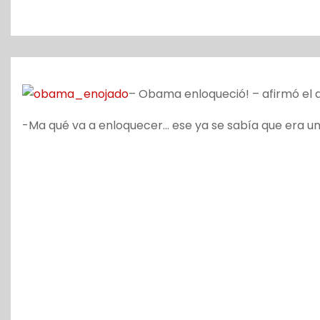
o
– Obama enloqueció! – afirmó el 
-Ma qué va a enloquecer… ese ya se sabía que era un 