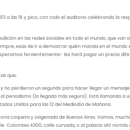
13 a las 18 y pico, con todo el auditorio celebrando la res
lición en las redes sociales en todo el mundo, que van 
mpre, esas de ir a demostrar quién manda en el mundo e
 -esperamos fervientemente- les hará pagar un precio dif
tas que,
y no perdieron un segundo para hacer llegar un mensaje
 al periodismo (la llegada más segura). Está llamando a 
tados Unidos para las 12 del Mediodía de Mañana.
a zona coqueta y oxigenada de Buenos Aires. Vamos, muc
calle Colombia 4300, calle curvada, o al palacio ahí nomás 