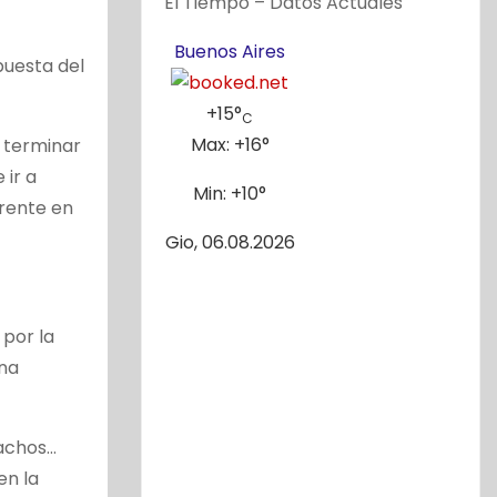
El Tiempo – Datos Actuales
Buenos Aires
puesta del
+
15°
C
Max:
+
16°
a terminar
 ir a
Min:
+
10°
erente en
Gio, 06.08.2026
 por la
una
hachos…
en la