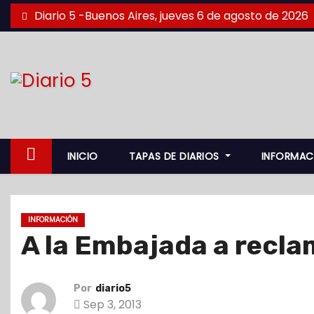
S
Diario 5 -Buenos Aires, jueves 6 de agosto de 2026
a
l
t
a
r
a
l
INICIO
TAPAS DE DIARIOS
INFORMAC
c
o
n
INFORMACIÓN
t
A la Embajada a recla
e
n
i
Por
diario5
d
Sep 3, 2013