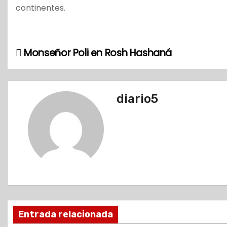
continentes.
Monseñor Poli en Rosh Hashaná
N
a
v
diario5
e
g
a
c
i
Entrada relacionada