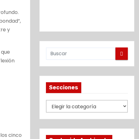
rofundo.
 bondad”,
tre y
a que
lexión
Secciones
S
e
c
c
 los cinco
i