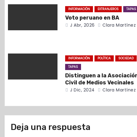
ó
INFORMACIÓN
EXTRANJEROS
TAPAS
n
Voto peruano en BA
d
J Abr, 2026
Clara Martínez
e
e
INFORMACIÓN
POLÍTICA
SOCIEDAD
n
TAPAS
t
Distinguen a la Asociació
Civil de Medios Vecinales
r
J Dic, 2024
Clara Martínez
a
d
Deja una respuesta
a