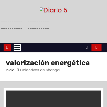
S
a
l
----------
----------
t
----------
----------
a
r
a
l
c
valorización energética
o
n
Inicio
Colectivos de Shangai
t
e
n
i
d