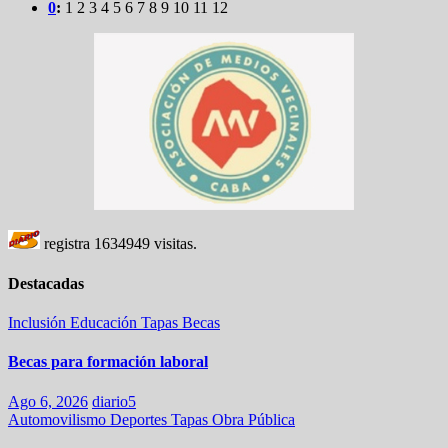
0
:
1
2
3
4
5
6
7
8
9
10
11
12
registra
1634949
visitas.
Destacadas
Inclusión
Educación
Tapas
Becas
Becas para formación laboral
Ago 6, 2026
diario5
Automovilismo
Deportes
Tapas
Obra Pública