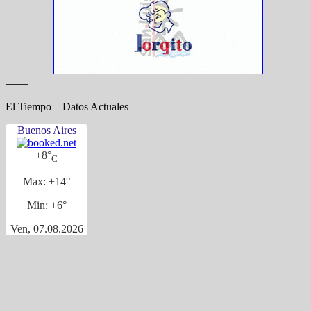
——
El Tiempo – Datos Actuales
Buenos Aires
+
8°
C
Max:
+
14°
Min:
+
6°
Ven, 07.08.2026