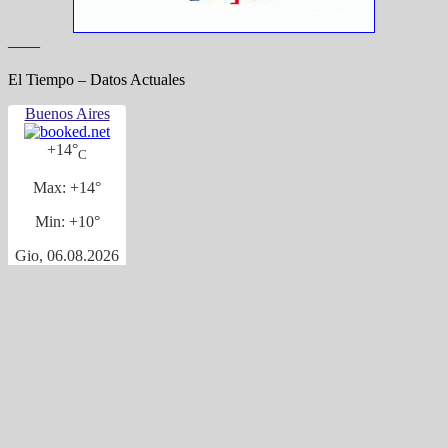
——
El Tiempo – Datos Actuales
Buenos Aires
+
14°
C
Max:
+
14°
Min:
+
10°
Gio, 06.08.2026