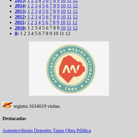
2015
:
1
2
3
4
5
6
7
8
9
10
11
12
2014
:
1
2
3
4
5
6
7
8
9
10
11
12
2013
:
1
2
3
4
5
6
7
8
9
10
11
12
2012
:
1
2
3
4
5
6
7
8
9
10
11
12
2011
:
1
2
3
4
5
6
7
8
9
10
11
12
2010
:
1
2
3
4
5
6
7
8
9
10
11
12
0
:
1
2
3
4
5
6
7
8
9
10
11
12
registra
1634019
visitas.
Destacadas
Automovilismo
Deportes
Tapas
Obra Pública