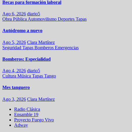
Becas para formación laboral
Ago 6, 2026
diario5
Obra Pública
Automovilismo
Deportes
Tapas
Autódromo a nuevo
Ago 5, 2026
Clara Martínez
Seguridad
Tapas
Bomberos
Emergencias
Bomberos: Especialidad
Ago 4, 2026
diario5
Cultura
Música
Tapas
Tango
Mes tanguero
Ago 3, 2026
Clara Martínez
Radio Clásica
Ensamble 19
Proyecto Fuego Vivo
Adway