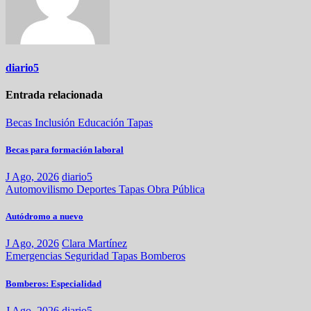
diario5
Entrada relacionada
Becas
Inclusión
Educación
Tapas
Becas para formación laboral
J Ago, 2026
diario5
Automovilismo
Deportes
Tapas
Obra Pública
Autódromo a nuevo
J Ago, 2026
Clara Martínez
Emergencias
Seguridad
Tapas
Bomberos
Bomberos: Especialidad
J Ago, 2026
diario5