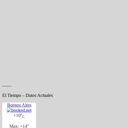
——
El Tiempo – Datos Actuales
Buenos Aires
+
10°
C
Max:
+
14°