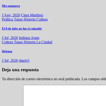
Mes tanguero
J Ago, 2026
Clara Martínez
Política
Tapas
Historia
Cultura
El 9 de julio no fue el culpable
J Jul, 2026
Indiana Artan
Cultura
Tapas
Historia
La Ciudad
Defensa
J Jul, 2026
diario5
Deja una respuesta
Tu dirección de correo electrónico no será publicada.
Los campos obli