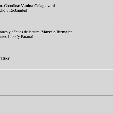
ou
. Coordina:
Vanina Colagiovani
ucho y Riobamba)
ares y hábitos de lectura.
Marcelo Birmajer
entes 1500 (y Paraná)
vatsky
.