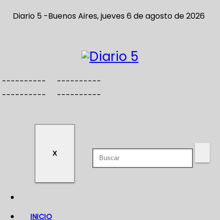
S
Diario 5 -Buenos Aires, jueves 6 de agosto de 2026
a
l
t
a
r
----------
----------
a
----------
----------
l
c
o
n
X
t
e
n
i
d
INICIO