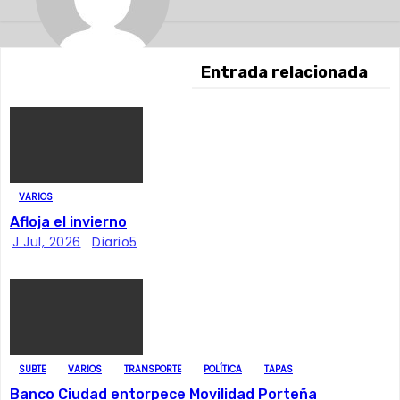
g
a
c
Entrada relacionada
i
ó
n
VARIOS
d
Afloja el invierno
J Jul, 2026
Diario5
e
e
n
t
SUBTE
VARIOS
TRANSPORTE
POLÍTICA
TAPAS
Banco Ciudad entorpece Movilidad Porteña