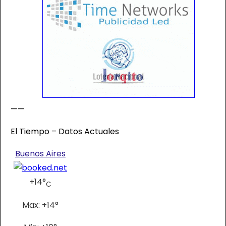
——
El Tiempo – Datos Actuales
Buenos Aires
+
14°
C
Max:
+
14°