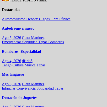
registra
1634175
visitas.
Destacadas
Automovilismo
Deportes
Tapas
Obra Pública
Autódromo a nuevo
Ago 5, 2026
Clara Martínez
Emergencias
Seguridad
Tapas
Bomberos
Bomberos: Especialidad
Ago 4, 2026
diario5
Tango
Cultura
Música
Tapas
Mes tanguero
Ago 3, 2026
Clara Martínez
Infancias
Convivencia
Solidaridad
Tapas
Donación de Juguetes
Ago 2, 2026
Clara Martínez