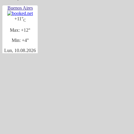
Buenos Aires
+
11°
C
Max:
+
12°
Min:
+
4°
Lun, 10.08.2026