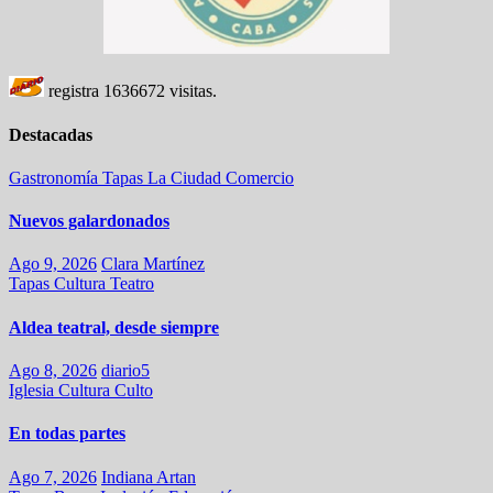
registra
1636672
visitas.
Destacadas
Gastronomía
Tapas
La Ciudad
Comercio
Nuevos galardonados
Ago 9, 2026
Clara Martínez
Tapas
Cultura
Teatro
Aldea teatral, desde siempre
Ago 8, 2026
diario5
Iglesia
Cultura
Culto
En todas partes
Ago 7, 2026
Indiana Artan