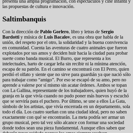
presenta una amplia programación, con espectáculos y cine infantil y
las propuestas de cultura e innovación.
Saltimbanquis
Con la dirección de
Pablo Gorlero
, libro y letras de
Sergio
Bardotti
y música de
Luis Bacalov
, es una obra que habla de la
unión, del respeto por el otro, la solidaridad y la buena convivencia
en comunidad. Cuenta las aventuras de cuatro animales que fueron
explotados por sus amos y deciden huir hacia la ciudad para probar
suerte como banda musical. El Burro, que representa a los
intelectuales, harto de cargar leña sin recibir ni la mínima atención,
escapa de su patrón. En el camino se encontrará con El Perro, quien
perdió el olfato y siente que no sirve para guardián ya que nació sólo
para trabajar como “amigo”. Por eso se escapó de su amo, pero no
aprende a valerse por sí mismo sin acatar órdenes. Ambos se topan
con La Gallina, representante de los trabajadores, quien huyó de la
granja en la que vivía cuando no pudo poner más huevos y escuchó
que se serviría para el puchero. Por último, se une a ellos La Gata,
símbolo de los artistas, que vivía encerrada en un departamento, sola
todo el día. Los cuatro sueñan con una ciudad ideal, pero no saben
exactamente con qué se encontrarán. La meta podría ser armar un
grupo musical, pero tal vez sólo alcance con formar una sociedad
donde todos sean una pieza fundamental. Aunque ellos saben que