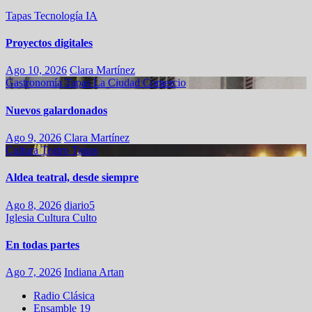
Tapas
Tecnología
IA
Proyectos digitales
Ago 10, 2026
Clara Martínez
Gastronomía
Tapas
La Ciudad
Comercio
Nuevos galardonados
Ago 9, 2026
Clara Martínez
Cultura
Teatro
Tapas
Aldea teatral, desde siempre
Ago 8, 2026
diario5
Iglesia
Cultura
Culto
En todas partes
Ago 7, 2026
Indiana Artan
Radio Clásica
Ensamble 19