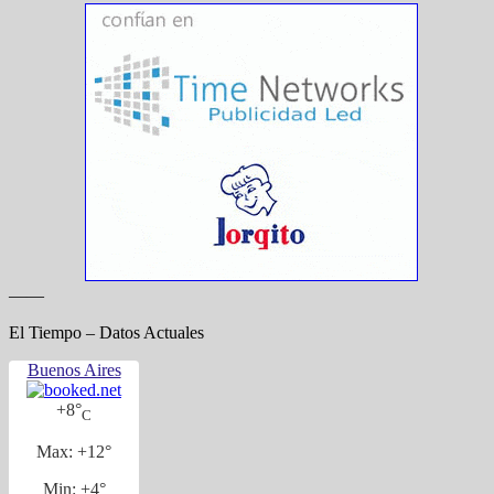
——
El Tiempo – Datos Actuales
Buenos Aires
+
8°
C
Max:
+
12°
Min:
+
4°