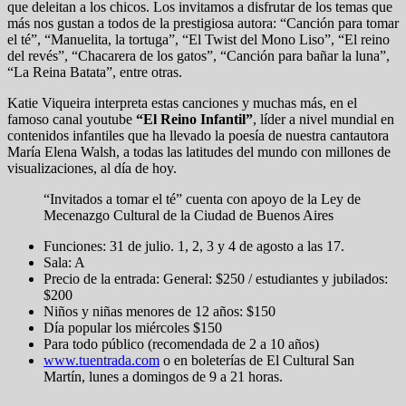
que deleitan a los chicos. Los invitamos a disfrutar de los temas que
más nos gustan a todos de la prestigiosa autora: “Canción para tomar
el té”, “Manuelita, la tortuga”, “El Twist del Mono Liso”, “El reino
del revés”, “Chacarera de los gatos”, “Canción para bañar la luna”,
“La Reina Batata”, entre otras.
Katie Viqueira interpreta estas canciones y muchas más, en el
famoso canal youtube
“El Reino Infantil”
, líder a nivel mundial en
contenidos infantiles que ha llevado la poesía de nuestra cantautora
María Elena Walsh, a todas las latitudes del mundo con millones de
visualizaciones, al día de hoy.
“Invitados a tomar el té” cuenta con apoyo de la Ley de
Mecenazgo Cultural de la Ciudad de Buenos Aires
Funciones: 31 de julio. 1, 2, 3 y 4 de agosto a las 17.
Sala: A
Precio de la entrada: General: $250 / estudiantes y jubilados:
$200
Niños y niñas menores de 12 años: $150
Día popular los miércoles $150
Para todo público (recomendada de 2 a 10 años)
www.tuentrada.com
o en boleterías de El Cultural San
Martín, lunes a domingos de 9 a 21 horas.