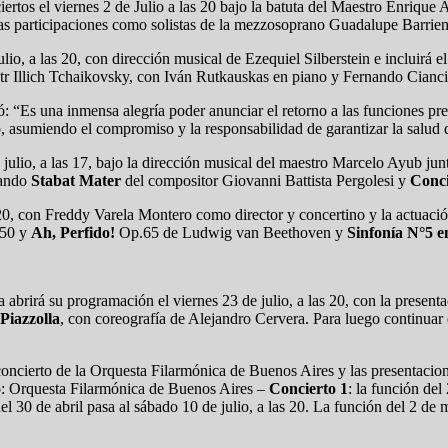
ertos el viernes 2 de Julio a las 20 bajo la batuta del Maestro Enriqu
s participaciones como solistas de la mezzosoprano Guadalupe Barrien
io, a las 20, con dirección musical de Ezequiel Silberstein e incluirá e
tr Illich Tchaikovsky, con Iván Rutkauskas en piano y Fernando Cianci
: “Es una inmensa alegría poder anunciar el retorno a las funciones pr
o, asumiendo el compromiso y la responsabilidad de garantizar la salud d
julio, a las 17, bajo la dirección musical del maestro Marcelo Ayub jun
tando
Stabat Mater
del compositor Giovanni Battista Pergolesi y
Conci
s 20, con Freddy Varela Montero como director y concertino y la actuaci
.50 y
Ah, Perfido!
Op.65 de Ludwig van Beethoven y
Sinfonía N°5 e
 abrirá su programación el viernes 23 de julio, a las 20, con la presen
 Piazzolla
, con coreografía de Alejandro Cervera. Para luego continuar e
 concierto de la Orquesta Filarmónica de Buenos Aires y las presentacio
eso: Orquesta Filarmónica de Buenos Aires –
Concierto 1
: la función del 
 del 30 de abril pasa al sábado 10 de julio, a las 20. La función del 2 d