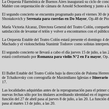
La Orquesta Filarmónica de Buenos Aires inaugurará su ciclo de conci
Mahler con orquestación de cámara de Arnold Schoenberg y junto a la
El segundo concierto se encuentra programado para el viernes 30 de jul
Shostakovich y
Serenata para cuerdas en Do Mayor
, Op.48 de Pio
María Victoria Alcaraz, Directora General del Teatro Colón, compartió
satisfacción de levantar el telón y volver a encontrarnos con el públic
La Orquesta Estable del Teatro Colón estará presente el domingo 4 de 
Machado y el violonchelista Stanimir Todorov como solistas interpre
El segundo concierto se llevará a cabo el día jueves 15 de julio, a la
estará conformado por
Romanza para violín N°2 en Fa mayor
, Op
El Ballet Estable del Teatro Colón bajo la dirección de Paloma Herrera
de Tchaikovsky con coreografía de Maximiliano Iglesias e
Itinerario
17.
Las localidades adquiridas antes de la reprogramación para el primer
nuevas fechas sólo por los titulares acreditando identidad en el ingr
función del 27 de abril pasa al jueves 8 de julio, a las 20. La función
pasa al martes 13 de julio, a las 20.