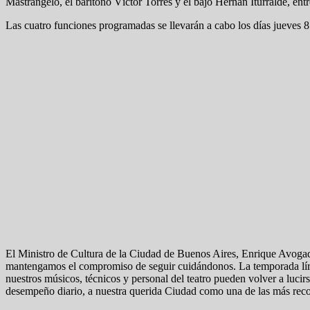
Mastrángelo, el barítono Víctor Torres y el bajo Hernán Iturralde, entr
Las cuatro funciones programadas se llevarán a cabo los días jueves 8 
El Ministro de Cultura de la Ciudad de Buenos Aires, Enrique Avogadr
mantengamos el compromiso de seguir cuidándonos. La temporada lírica
nuestros músicos, técnicos y personal del teatro pueden volver a lucirs
desempeño diario, a nuestra querida Ciudad como una de las más reco