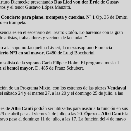
e Arturo Diemecke presentando
Das Lied von der Erde
de Gustav
tos y el tenor Gustavo López Manzitti.
l
Concierto para piano, trompeta y cuerdas, Nº 1
Op. 35 de Dmitri
o en trompeta.
esenciales en el escenario del Teatro Colón. Lo haremos con la gran
e artistas, trabajadores y vecinos de la ciudad.”
to a la soprano Jacquelina Livieri, la mezzosoprano Florencia
erto N°3 en sol mayor
, G480 de Luigi Boccherini.
ón solista de la soprano Carla Filipcic Holm. El programa musical
n si bemol mayor
, D. 485 de Franz Schubert.
tación de un Programa Mixto, con los estrenos de las piezas
Vendaval
l sábado 24 y el martes 27, a las 20 y el domingo 25 de julio, a las
nes de
Altri Canti
podrán ser utilizadas para asistir a la función en sus
29 de abril pasa al viernes 2 de julio, a las 20.
Ópera – Altri Canti
: la
e mayo pasa al domingo 11 de julio, a las 17. La función del 4 de mayo