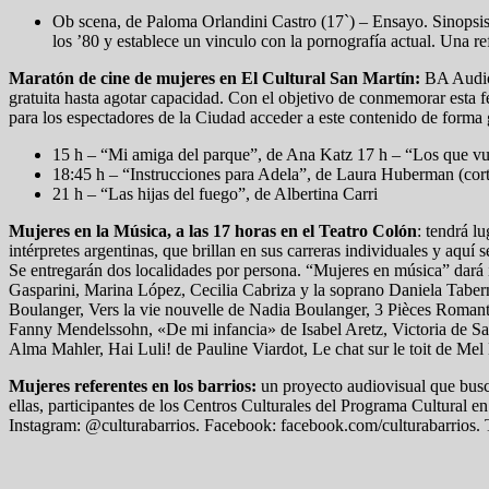
Ob scena, de Paloma Orlandini Castro (17`) – Ensayo. Sinopsis
los ’80 y establece un vinculo con la pornografía actual. Una ref
Maratón de cine de mujeres en El Cultural San Martín:
BA Audiov
gratuita hasta agotar capacidad. Con el objetivo de conmemorar esta f
para los espectadores de la Ciudad acceder a este contenido de forma 
15 h – “Mi amiga del parque”, de Ana Katz 17 h – “Los que v
18:45 h – “Instrucciones para Adela”, de Laura Huberman (cort
21 h – “Las hijas del fuego”, de Albertina Carri
Mujeres en la Música, a las 17 horas en el Teatro Colón
: tendrá l
intérpretes argentinas, que brillan en sus carreras individuales y aquí
Se entregarán dos localidades por persona. “Mujeres en música” dará i
Gasparini, Marina López, Cecilia Cabriza y la soprano Daniela Tabe
Boulanger, Vers la vie nouvelle de Nadia Boulanger, 3 Pièces Romanti
Fanny Mendelssohn, «De mi infancia» de Isabel Aretz, Victoria de S
Alma Mahler, Hai Luli! de Pauline Viardot, Le chat sur le toit de Me
Mujeres referentes en los barrios:
un proyecto audiovisual que busca 
ellas, participantes de los Centros Culturales del Programa Cultural en
Instagram: @culturabarrios. Facebook: facebook.com/culturabarrios. Tw