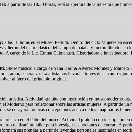
el:
a partir de las 18.30 horas, será la apertura de la muestra que homena
y:
a las 18 horas en el Museo Perlotti. Dentro del ciclo Mujeres en esce
salieron del teatro clásico del campo de batalla y fueron librados en los
o. A cargo de la Lic. Emma Calmanash, Historiadora e investigadora. Pre
ti
. Show musical a cargo de Yana Karina Álvarez Morales y Marcelo Ro
uría, amor, esperanza. La artista nos llevará a través de su canto y jun
lver al útero del principio original.
ación artística. Actividad gratuita con inscripción en museomoderno.org
n el Moderno para reflexionar sobre las artistas mujeres. A partir de un 
ición, se ensayarán nuevas concepciones acerca de los imaginarios femen
n artística en el Patio del museo. Actividad gratuita con inscripción e
rno realizará un taller para investigar las nociones de cuerpo. A parti
formará sus prendas a partir de leyendas personales inspiradas en teoría