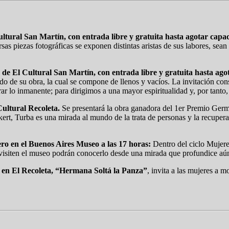
 Cultural San Martín, con entrada libre y gratuita hasta agotar capa
 piezas fotográficas se exponen distintas aristas de sus labores, sean
aja de El Cultural San Martín, con entrada libre y gratuita hasta ag
do de su obra, la cual se compone de llenos y vacíos. La invitación con
rar lo inmanente; para dirigimos a una mayor espiritualidad y, por tanto,
Cultural Recoleta.
Se presentará la obra ganadora del 1er Premio Ger
ert, Turba es una mirada al mundo de la trata de personas y la recupera
ro en el Buenos Aires Museo a las 17 horas:
Dentro del ciclo Mujeres
 visiten el museo podrán conocerlo desde una mirada que profundice aún
a en El Recoleta, “Hermana Soltá la Panza”
, invita a las mujeres a m