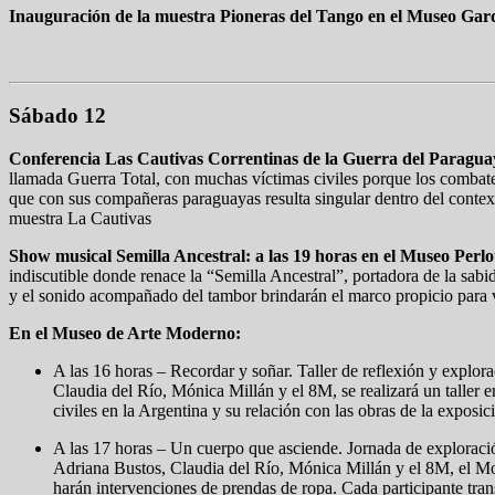
Inauguración de la muestra Pioneras del Tango en el Museo Gard
Sábado 12
Conferencia Las Cautivas Correntinas de la Guerra del Paragua
llamada Guerra Total, con muchas víctimas civiles porque los combates 
que con sus compañeras paraguayas resulta singular dentro del context
muestra La Cautivas
Show musical Semilla Ancestral: a las 19 horas en el Museo Perlot
indiscutible donde renace la “Semilla Ancestral”, portadora de la sabid
y el sonido acompañado del tambor brindarán el marco propicio para vo
En el Museo de Arte Moderno:
A las 16 horas – Recordar y soñar. Taller de reflexión y explor
Claudia del Río, Mónica Millán y el 8M, se realizará un taller e
civiles en la Argentina y su relación con las obras de la expos
A las 17 horas – Un cuerpo que asciende. Jornada de exploració
Adriana Bustos, Claudia del Río, Mónica Millán y el 8M, el Mode
harán intervenciones de prendas de ropa. Cada participante trans