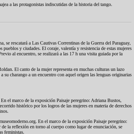
jea a las protagonistas indiscutidas de la historia del tango.
na, se rescatará a Las Cautivas Correntinas de la Guerra del Paraguay,
 pueblos y ciudades. El coraje, valentía y resistencia de estas mujeres
vio al encuentro, se realizará a las 17 h una visita guiada por la
ldan. El canto de la mujer representa en muchas culturas un lazo
to a su charango a un encuentro con aquel origen las lenguas originarias
. En el marco de la exposición Paisaje peregrino: Adriana Bustos,
recorrido histórico por los logros de las mujeres en materia de derechos
inos.
n museomoderno.org. En el marco de la exposición Paisaje peregrino:
r de la reflexión en torno al cuerpo como lugar de enunciación, se
s feministas.