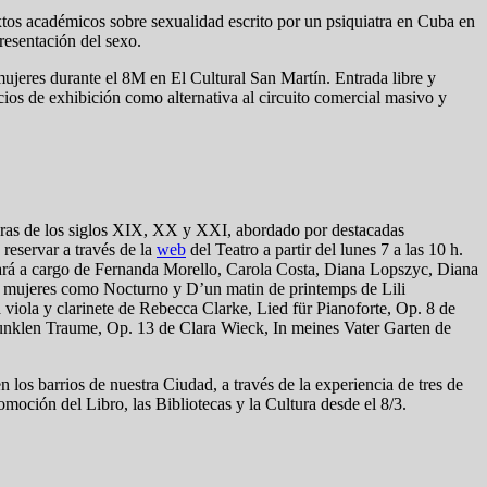
os académicos sobre sexualidad escrito por un psiquiatra en Cuba en
presentación del sexo.
mujeres durante el 8M en El Cultural San Martín. Entrada libre y
ios de exhibición como alternativa al circuito comercial masivo y
oras de los siglos XIX, XX y XXI, abordado por destacadas
 reservar a través de la
web
del Teatro a partir del lunes 7 a las 10 h.
Estará a cargo de Fernanda Morello, Carola Costa, Diana Lopszyc, Diana
r mujeres como Nocturno y D’un matin de printemps de Lili
viola y clarinete de Rebecca Clarke, Lied für Pianoforte, Op. 8 de
dunklen Traume, Op. 13 de Clara Wieck, In meines Vater Garten de
n los barrios de nuestra Ciudad, a través de la experiencia de tres de
omoción del Libro, las Bibliotecas y la Cultura desde el 8/3.