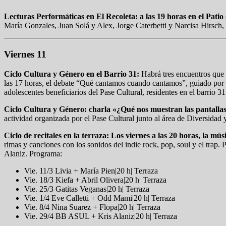
Lecturas Performáticas en El Recoleta: a las 19 horas en el Patio 
María Gonzales, Juan Solá y Alex, Jorge Caterbetti y Narcisa Hirsch, 
Viernes 11
Ciclo Cultura y Género en el Barrio 31:
Habrá tres encuentros que 
las 17 horas, el debate “Qué cantamos cuando cantamos”, guiado por 
adolescentes beneficiarios del Pase Cultural, residentes en el barrio 3
Ciclo Cultura y Género: charla «¿Qué nos muestran las pantalla
actividad organizada por el Pase Cultural junto al área de Diversidad
Ciclo de recitales en la terraza: Los viernes a las 20 horas, la mú
rimas y canciones con los sonidos del indie rock, pop, soul y el tra
Alaniz. Programa:
Vie. 11/3 Livia + María Pien|20 h| Terraza
Vie. 18/3 Kiefa + Abril Olivera|20 h| Terraza
Vie. 25/3 Gatitas Veganas|20 h| Terraza
Vie. 1/4 Eve Calletti + Odd Mami|20 h| Terraza
Vie. 8/4 Nina Suarez + Flopa|20 h| Terraza
Vie. 29/4 BB ASUL + Kris Alaniz|20 h| Terraza