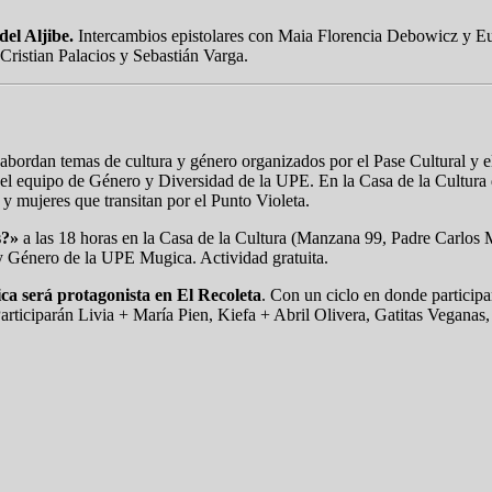
del Aljibe.
Intercambios epistolares con Maia Florencia Debowicz y E
Cristian Palacios y Sebastián Varga.
abordan temas de cultura y género organizados por el Pase Cultural y e
el equipo de Género y Diversidad de la UPE. En la Casa de la Cultura
1 y mujeres que transitan por el Punto Violeta.
s?»
a las 18 horas en la Casa de la Cultura (Manzana 99, Padre Carlos Mu
 y Género de la UPE Mugica. Actividad gratuita.
sica será protagonista en El Recoleta
. Con un ciclo en donde participa
p. Participarán Livia + María Pien, Kiefa + Abril Olivera, Gatitas Veg