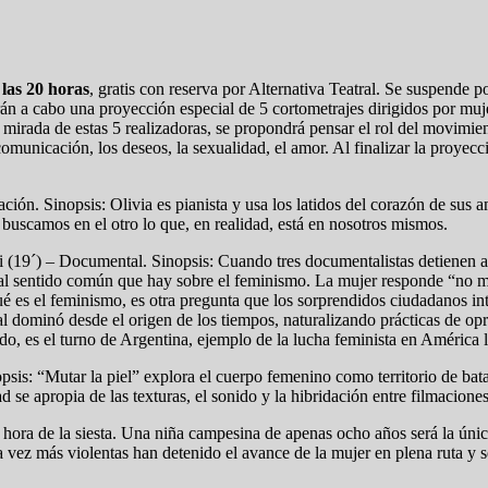
las 20 horas
, gratis con reserva por Alternativa Teatral. Se suspende p
 a cabo una proyección especial de 5 cortometrajes dirigidos por muje
 mirada de estas 5 realizadoras, se propondrá pensar el rol del movimie
 comunicación, los deseos, la sexualidad, el amor. Al finalizar la proyecc
ión. Sinopsis: Olivia es pianista y usa los latidos del corazón de sus 
 buscamos en el otro lo que, en realidad, está en nosotros mismos.
 (19´) – Documental. Sinopsis: Cuando tres documentalistas detienen a
 al sentido común que hay sobre el feminismo. La mujer responde “no 
é es el feminismo, es otra pregunta que los sorprendidos ciudadanos inte
al dominó desde el origen de los tiempos, naturalizando prácticas de opr
ndo, es el turno de Argentina, ejemplo de la lucha feminista en América l
psis: “Mutar la piel” explora el cuerpo femenino como territorio de bata
d se apropia de las texturas, el sonido y la hibridación entre filmaciones
ora de la siesta. Una niña campesina de apenas ocho años será la únic
vez más violentas han detenido el avance de la mujer en plena ruta y sera