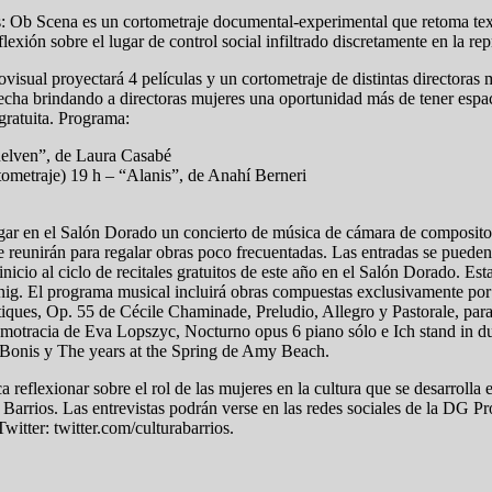
: Ob Scena es un cortometraje documental-experimental que retoma text
lexión sobre el lugar de control social infiltrado discretamente en la re
isual proyectará 4 películas y un cortometraje de distintas directoras 
echa brindando a directoras mujeres una oportunidad más de tener espac
gratuita. Programa:
uelven”, de Laura Casabé
ometraje) 19 h – “Alanis”, de Anahí Berneri
ugar en el Salón Dorado un concierto de música de cámara de composit
 se reunirán para regalar obras poco frecuentadas. Las entradas se pueden
nicio al ciclo de recitales gratuitos de este año en el Salón Dorado. 
rnig. El programa musical incluirá obras compuestas exclusivamente po
ques, Op. 55 de Cécile Chaminade, Preludio, Allegro y Pastorale, para 
amotracia de Eva Lopszyc, Nocturno opus 6 piano sólo e Ich stand in 
l Bonis y The years at the Spring de Amy Beach.
reflexionar sobre el rol de las mujeres en la cultura que se desarrolla e
 Barrios. Las entrevistas podrán verse en las redes sociales de la DG Pr
itter: twitter.com/culturabarrios.