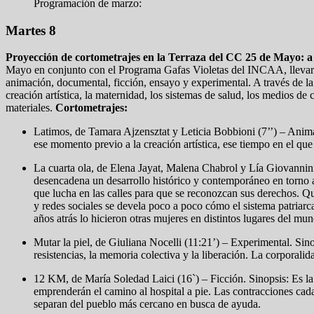
Programación de marzo:
Martes 8
Proyección de cortometrajes en la Terraza del CC 25 de Mayo: a 
Mayo en conjunto con el Programa Gafas Violetas del INCAA, llevarán
animación, documental, ficción, ensayo y experimental. A través de la
creación artística, la maternidad, los sistemas de salud, los medios de
materiales.
Cortometrajes:
Latimos, de Tamara Ajzensztat y Leticia Bobbioni (7’’) – Animac
ese momento previo a la creación artística, ese tiempo en el que
La cuarta ola, de Elena Jayat, Malena Chabrol y Lía Giovannini
desencadena un desarrollo histórico y contemporáneo en torno
que lucha en las calles para que se reconozcan sus derechos. Qu
y redes sociales se devela poco a poco cómo el sistema patriarc
años atrás lo hicieron otras mujeres en distintos lugares del mu
Mutar la piel, de Giuliana Nocelli (11:21’) – Experimental. Sino
resistencias, la memoria colectiva y la liberación. La corporalida
12 KM, de María Soledad Laici (16`) – Ficción. Sinopsis: Es la h
emprenderán el camino al hospital a pie. Las contracciones cada 
separan del pueblo más cercano en busca de ayuda.