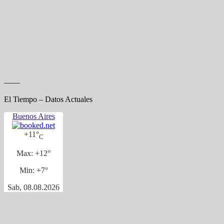
——
El Tiempo – Datos Actuales
Buenos Aires
+
11°
C
Max:
+
12°
Min:
+
7°
Sab, 08.08.2026