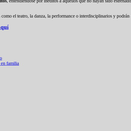
itos
, entendiéndose por inéditos a aquellos que no hayan sido estrenad
 como el teatro, la danza, la performance o interdisciplinarios y podrán 
aquí
no
 en familia