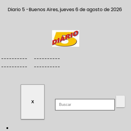
S
Diario 5 -Buenos Aires, jueves 6 de agosto de 2026
a
l
t
a
r
a
----------
----------
l
----------
----------
c
o
n
t
e
X
n
i
d