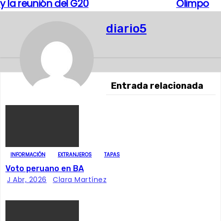
y la reunión del G20
Olimpo
a
diario5
v
e
g
Entrada relacionada
a
c
i
ó
INFORMACIÓN
EXTRANJEROS
TAPAS
Voto peruano en BA
n
J Abr, 2026
Clara Martínez
d