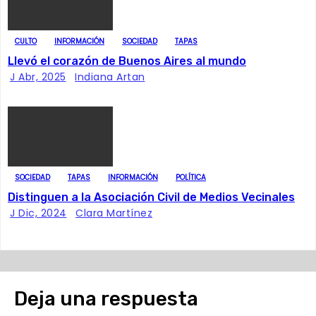
e
e
CULTO
INFORMACIÓN
SOCIEDAD
TAPAS
n
Llevó el corazón de Buenos Aires al mundo
J Abr, 2025
Indiana Artan
t
r
a
d
SOCIEDAD
TAPAS
INFORMACIÓN
POLÍTICA
Distinguen a la Asociación Civil de Medios Vecinales
a
J Dic, 2024
Clara Martínez
s
Deja una respuesta