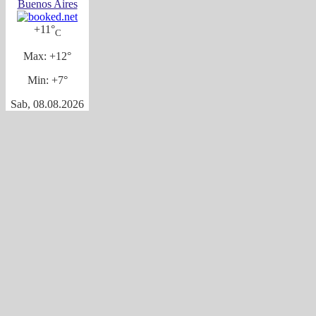
Buenos Aires
+
11°
C
Max:
+
12°
Min:
+
7°
Sab, 08.08.2026