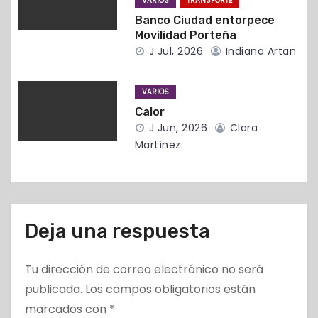
VARIOS
TRANSPORTE
t
Banco Ciudad entorpece
Movilidad Porteña
r
J Jul, 2026
Indiana Artan
a
VARIOS
d
Calor
J Jun, 2026
Clara
a
Martínez
s
Deja una respuesta
Tu dirección de correo electrónico no será
publicada.
Los campos obligatorios están
marcados con
*