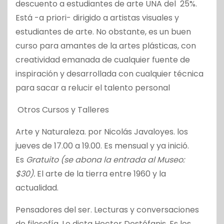
d
escuento a estudiantes de arte UNA del 25%.
Está -a priori- d
irigido a artistas visuales y
estudiantes de arte. No obstante, es un buen
curso para amantes de la artes plásticas, con
creatividad emanada de cualquier fuente de
inspiración y desarrollada con cualquier técnica
para sacar a relucir el talento personal
Otros Cursos y Talleres
Arte y Naturaleza. p
or Nicolás Javaloyes. los
j
ueves de 17.00 a 19.00. Es mensual y y
a inició.
Es
Gratuito (se abona la entrada al Museo:
$30).
El arte de la tierra entre 1960 y la
actualidad.
Pensadores del ser.
Lecturas y conversaciones
de filosofía. Lo dicta
Hector Destéfanis. Es los