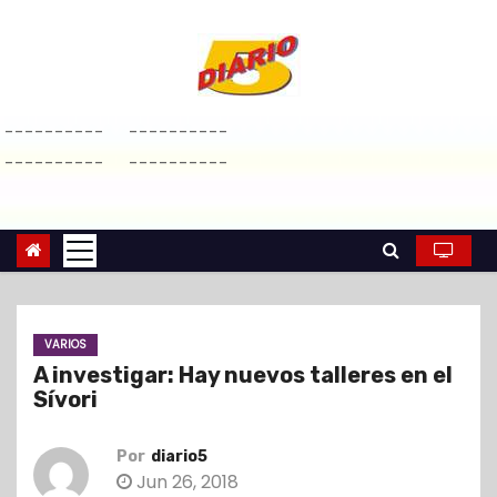
S
a
l
t
----------
----------
a
----------
----------
r
a
l
c
o
n
VARIOS
t
A investigar: Hay nuevos talleres en el
e
Sívori
n
i
Por
diario5
d
Jun 26, 2018