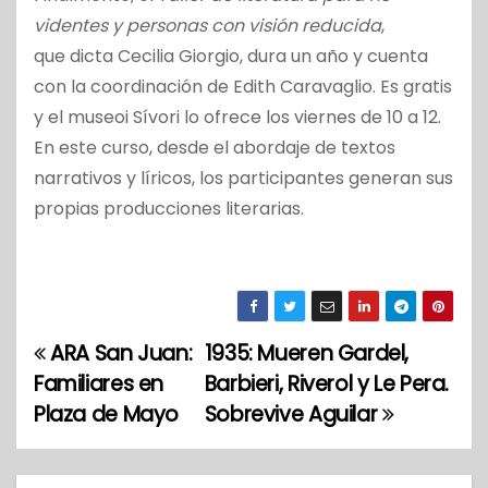
videntes y personas con visión reducida
,
que dicta
Cecilia Giorgio, dura un año y cuenta
con la coordinación de Edith Caravaglio. Es gratis
y el museoi Sívori lo ofrece los v
iernes de 10 a 12.
En este curso, d
esde el abordaje de textos
narrativos y líricos, los participantes generan sus
propias producciones literarias.
ARA San Juan:
1935: Mueren Gardel,
N
Familiares en
Barbieri, Riverol y Le Pera.
a
Plaza de Mayo
Sobrevive Aguilar
v