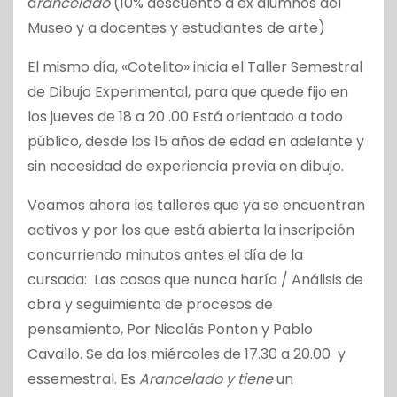
a
rancelado
(10% descuento a ex alumnos del
Museo y a docentes y estudiantes de arte)
El mismo día, «Cotelito» inicia el
Taller Semestral
de Dibujo Experimental, para que quede fijo en
los j
ueves de 18 a 20 .00 Está o
rientado a todo
público, desde los 15 años de edad en adelante y
sin necesidad de experiencia previa en dibujo.
Veamos ahora los talleres que ya se encuentran
activos y por los que está a
bierta la inscripción
concurriendo minutos antes el día de la
cursada:
Las cosas que nunca haría /
Análisis de
obra y seguimiento de procesos de
pensamiento,
Por Nicolás Ponton y Pablo
Cavallo. Se da los m
iércoles de 17.30 a 20.00 y
essemestral. Es
Arancelado y tiene
un