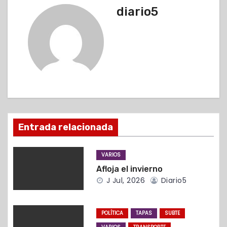
e
diario5
g
a
c
i
ó
Entrada relacionada
n
d
VARIOS
Afloja el invierno
e
J Jul, 2026
Diario5
e
n
POLÍTICA
TAPAS
SUBTE