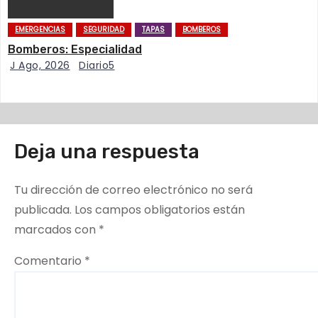
a
EMERGENCIAS
SEGURIDAD
TAPAS
BOMBEROS
d
Bomberos: Especialidad
J Ago, 2026
Diario5
a
s
Deja una respuesta
Tu dirección de correo electrónico no será
publicada.
Los campos obligatorios están
marcados con
*
Comentario
*