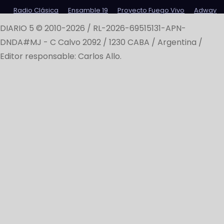
Radio Clásica
Ensamble 19
Proyecto Fuego Vivo
Adway
DIARIO 5 © 2010-2026 / RL-2026-69515131-APN-
DNDA#MJ -
C Calvo 2092 / 1230 CABA / Argentina /
Editor responsable: Carlos Allo.