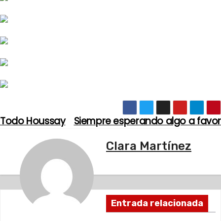
Todo Houssay
Siempre esperando algo a favor
N
a
Clara Martínez
v
e
Entrada relacionada
g