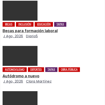
a
c
i
BECAS
INCLUSIÓN
EDUCACIÓN
TAPAS
ó
Becas para formación laboral
J Ago, 2026
Diario5
n
d
e
AUTOMOVILISMO
DEPORTES
TAPAS
OBRA PÚBLICA
e
Autódromo a nuevo
n
J Ago, 2026
Clara Martínez
t
r