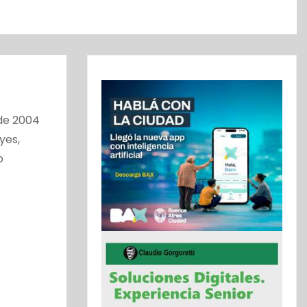
sde 2004
yes,
o