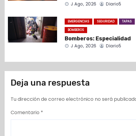
J Ago, 2026
Diario5
e
e
EMERGENCIAS
SEGURIDAD
TAPAS
BOMBEROS
n
Bomberos: Especialidad
t
J Ago, 2026
Diario5
r
a
Deja una respuesta
d
a
Tu dirección de correo electrónico no será publicad
s
Comentario
*