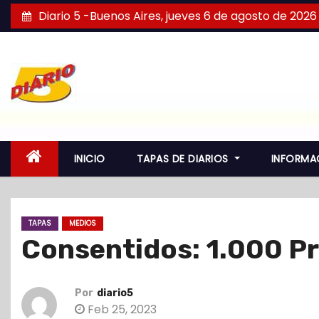
S
Diario 5 -Buenos Aires, jueves 6 de agosto de 2026
a
l
t
a
r
a
l
INICIO
TAPAS DE DIARIOS
INFORMA
c
o
n
TAPAS
MEDIOS
t
Consentidos: 1.000 P
e
n
i
Por
diario5
d
Feb 25, 2023