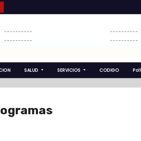
----------
----------
----------
----------
CION
SALUD
SERVICIOS
CODIGO
Pol
rogramas