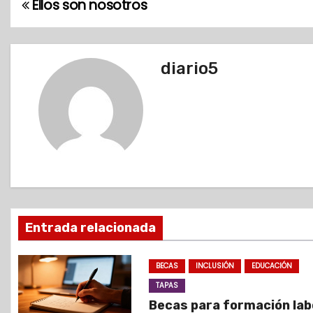
Ellos son nosotros
N
a
v
diario5
e
g
a
c
i
Entrada relacionada
ó
BECAS
INCLUSIÓN
EDUCACIÓN
n
TAPAS
d
Becas para formación lab