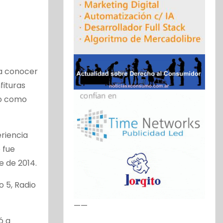
 a conocer
fituras
nto como
eriencia
 fue
e de 2014.
o 5, Radio
——
ó a