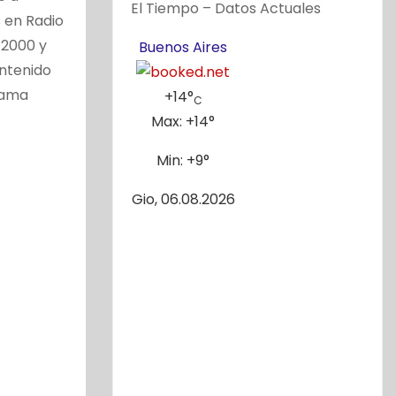
El Tiempo – Datos Actuales
s en Radio
 2000 y
Buenos Aires
ntenido
grama
+
14°
C
Max:
+
14°
Min:
+
9°
Gio, 06.08.2026